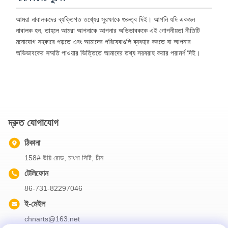
আমরা নাবালকদের ব্যক্তিগত তথ্যের সুরক্ষাকে গুরুত্ব দিই। আপনি যদি একজন
নাবালক হন, তাহলে আমরা আপনাকে আপনার অভিভাবককে এই গোপনীয়তা নীতিটি
মনোযোগ সহকারে পড়তে এবং আমাদের পরিষেবাগুলি ব্যবহার করতে বা আপনার
অভিভাবকের সম্মতি পাওয়ার ভিত্তিতে আমাদের তথ্য সরবরাহ করার পরামর্শ দিই।
দ্রুত যোগাযোগ
ঠিকানা
158# উয়ি রোড, চাংশা সিটি, চীন
টেলিফোন
86-731-82297046
ই-মেইল
chnarts@163.net