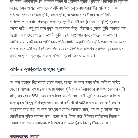
সম্পর্কিত ওয়েবসাইটগুলি পরিদর্শন করেন বা প্ল্যাটফর্ম দ্বারা প্রদত্ত পরিষেবাগুলি ব্যবহার
করেন, তখন আমরা আপনাকে একটি ব্যক্তিগতকৃত ব্যবহারকারীর অভিজ্ঞতা এবং
পরিষেবা প্রদানের জন্য কুকি, ফ্ল্যাশ কুকি, বা আপনার ব্রাউজার বা সংশ্লিষ্ট
অ্যাপ্লিকেশন দ্বারা প্রদত্ত অন্যান্য স্থানীয় স্টোরেজ (যৌথভাবে কুকি) ব্যবহার
করতে পারি। অনুগ্রহ করে বুঝুন যে আমাদের কিছু পরিষেবা শুধুমাত্র কুকি ব্যবহার করে
প্রয়োগ করা যেতে পারে। আপনি কুকি গ্রহণ সংশোধন করতে পারেন বা আপনার
ব্রাউজার বা ব্রাউজারের অতিরিক্ত পরিষেবাগুলি অনুমতি দিলে কুকি প্রত্যাখ্যান করতে
পারেন, তবে এটি প্ল্যাটফর্ম-সম্পর্কিত ওয়েবসাইটগুলিতে আপনার সুরক্ষিত অ্যাক্সেস এবং
প্ল্যাটফর্ম দ্বারা প্রদত্ত পরিষেবাগুলিকে প্রভাবিত করতে পারে।
আপনার ব্যক্তিগত তথ্যের সুরক্ষা
আপনার তথ্যের নিরাপত্তা রক্ষার জন্য, আমরা আপনার তথ্য ফাঁস, ক্ষতি বা ক্ষতির
ক্ষেত্রে আপনার তথ্য রক্ষার জন্য সমস্ত যুক্তিসঙ্গত নিরাপত্তা ব্যবস্থা নেওয়ার চেষ্টা
করি, যার মধ্যে SSL, তথ্য এনক্রিপশন স্টোরেজ, ডেটা সেন্টার অ্যাক্সেস কন্ট্রোল
অন্তর্ভুক্ত কিন্তু সীমাবদ্ধ নয়। আমরা কর্মচারী বা আউটসোর্সারদেরও কঠোরভাবে
পরিচালনা করি যারা আপনার তথ্যের সংস্পর্শে আসতে পারে, যার মধ্যে তাদের সাথে
গোপনীয়তা চুক্তি স্বাক্ষর করা, পদের উপর নির্ভর করে বিভিন্ন কর্তৃপক্ষের নিয়ন্ত্রণ
নেওয়া এবং তাদের কার্যক্রম পর্যবেক্ষণ করা অন্তর্ভুক্ত কিন্তু সীমাবদ্ধ নয়।
নাবালকদের সুরক্ষা