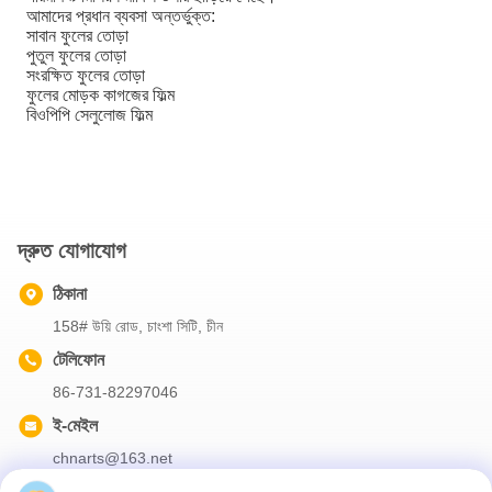
আমাদের প্রধান ব্যবসা অন্তর্ভুক্ত:
সাবান ফুলের তোড়া
পুতুল ফুলের তোড়া
সংরক্ষিত ফুলের তোড়া
ফুলের মোড়ক কাগজের ফিল্ম
বিওপিপি সেলুলোজ ফিল্ম
দ্রুত যোগাযোগ
ঠিকানা
158# উয়ি রোড, চাংশা সিটি, চীন
টেলিফোন
86-731-82297046
ই-মেইল
chnarts@163.net