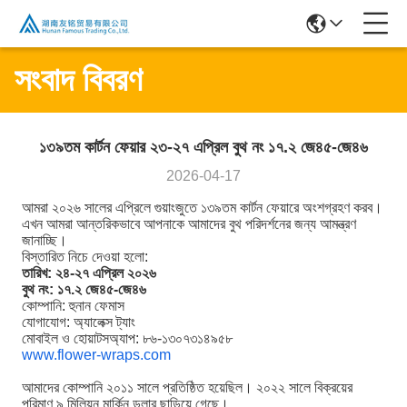
সংবাদ বিবরণ
১৩৯তম কার্টন ফেয়ার ২৩-২৭ এপ্রিল বুথ নং ১৭.২ জে৪৫-জে৪৬
2026-04-17
আমরা ২০২৬ সালের এপ্রিলে গুয়াংজুতে ১৩৯তম কার্টন ফেয়ারে অংশগ্রহণ করব।
এখন আমরা আন্তরিকভাবে আপনাকে আমাদের বুথ পরিদর্শনের জন্য আমন্ত্রণ
জানাচ্ছি।
বিস্তারিত নিচে দেওয়া হলো:
তারিখ: ২৪-২৭ এপ্রিল ২০২৬
বুথ নং: ১৭.২ জে৪৫-জে৪৬
কোম্পানি: হুনান ফেমাস
যোগাযোগ: অ্যালেক্স ট্যাং
মোবাইল ও হোয়াটসঅ্যাপ: ৮৬-১৩০৭৩১৪৯৫৮
www.flower-wraps.com
আমাদের কোম্পানি ২০১১ সালে প্রতিষ্ঠিত হয়েছিল। ২০২২ সালে বিক্রয়ের
পরিমাণ ৯ মিলিয়ন মার্কিন ডলার ছাড়িয়ে গেছে।