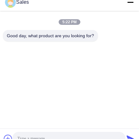
Sales
আমাদের নিউজলেটার
5:22 PM
আমাদের নিউজলেটারে সাবস্ক্রাইব করুন এবং আরও অনেক কিছু পেতে পারেন।
Good day, what product are you looking for?
আমাদের সাথে যোগাযোগ
গোপনীয়তা নীতি
|
সাইট ম্যাপ
| চীন ভালো গুণমান ফুলওয়ালা মোড়ানো কাগজ সরবরাহকারী।
কপিরাইট © 2022-2026 Hunan Famous Trading Co., Ltd. . সব সমস্ত