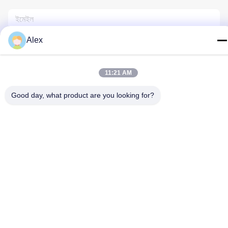
Alex
11:21 AM
Good day, what product are you looking for?
আমাদের সাথে যোগাযোগ
গোপনীয়তা নীতি
|
সাইট ম্যাপ
| চীন ভালো গুণমান ফুলওয়ালা মোড়ানো কাগজ সরবরাহকারী।
কপিরাইট © 2022-2026 Hunan Famous Trading Co., Ltd. . সব সমস্ত
অধিকার সংরক্ষিত।