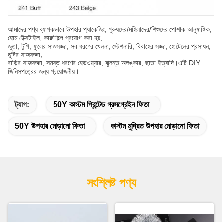
আমাদের পণ্য ব্যাপকভাবে উপহার প্যাকেজিং, পুরুষদের/মহিলাদের/শিশুদের পোশাক আনুষাঙ্গিক,
হোম টেক্সটাইল, কারুশিল্পে প্রয়োগ করা হয়,
জুতা, টুপি, ফুলের সাজসজ্জা, সব ধরণের খেলনা, স্টেশনারি, বিবাহের সজ্জা, হোটেলের প্রসাধন,
ছুটির সাজসজ্জা,
বাড়ির সাজসজ্জা, সমস্ত ধরণের হেডওয়্যার, ঝুলন্ত অলঙ্কার, ছাতা ইত্যাদি।এটি DIY
জিনিসপত্রের জন্য প্রয়োজনীয়।
ট্যাগ:
50Y কাস্টম প্রিন্টেড গ্রসগ্রেইন ফিতা
50Y উপহার মোড়ানো ফিতা
কাস্টম মুদ্রিত উপহার মোড়ানো ফিতা
সংশ্লিষ্ট পণ্য