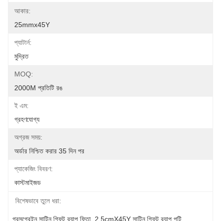
আকার:
25mmx45Y
প্যাটার্ন:
মুদ্রিত
MOQ:
2000M প্রতিটি রঙ
ই এম:
গ্রহণযোগ্য
অগ্রজ সময়:
অর্ডার নিশ্চিত করার 35 দিন পর
প্যাকেজিং বিবরণ:
কাস্টমাইজড
বিশেষভাবে তুলে ধরা:
গ্রসগ্রেইন সাটিন গিফট র‍্যাপ ফিতা
, 
2.5cmX45Y সাটিন গিফট র‍্যাপ পটি
, 