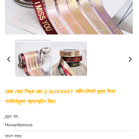
রোজ গোল্ড পিঙ্ক রেড 2.5cmX45Y সাটিন গিফট র‍্যাপ ফিতা
প্যাটার্নযুক্ত গ্রসগ্রেইন রিবন
ব্র্যান্ড নাম:
Hunanfamous
মডেল নম্বর: