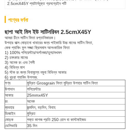
2.5cmX45Y প্যাটার্নযুক্ত গ্রসগ্রেইন পটি
পণ্যের বর্ণনা
ছাপা আই মিস ইউ সাটিন
রিবন 2.5cmX45Y
আমরা চীনে সাটিন ফিতা রপ্তানিকারক।
উপহার বাক্স মোড়ানো খাবারের জন্য পাইকারি উচ্চ মানের সাটিন ফিতা,
কেক প্যাকিং ফুল সজ্জা ক্রিসমাস আলংকারিক ফিতা
1) 100% পলিয়েস্টার/অর্গানজা/তুলা/মখমল
2) চমৎকার মানের
3) অনেক রং এবং শৈলী
4) বিভিন্ন মাপ
5) স্টক রং জন্য বিনামূল্যে নমুনা বিভিন্ন আকার
6) খুচরা প্যাকিং উপলব্ধ.
পণ্য
মুদ্রিত Grosgrain ফিতা মুদ্রিত উপহার সাটিন ফিতা
উপাদান
পলিয়েস্টার
আকার
25mmx45Y
রং
অনেক
ব্যবহার
জন্মদিন, বড়দিন, বিবাহ
ডিজাইন
মুদ্রিত
মোড়ক
শক্ত কাগজ প্রতি 250 রোল বা কাস্টমাইজড
ডেলিভারি
35 দিন