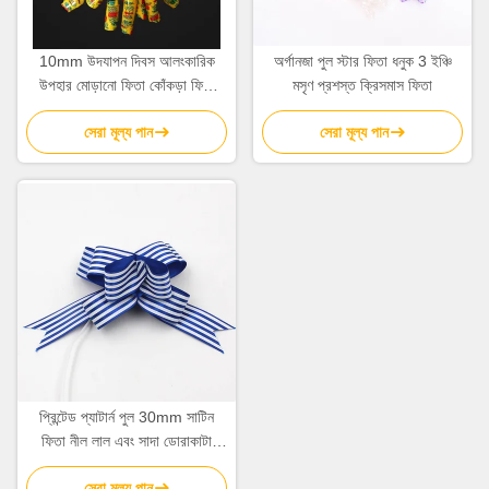
10mm উদযাপন দিবস আলংকারিক
অর্গানজা পুল স্টার ফিতা ধনুক 3 ইঞ্চি
উপহার মোড়ানো ফিতা কোঁকড়া ফিতা
মসৃণ প্রশস্ত ক্রিসমাস ফিতা
উপহার নম
সেরা মূল্য পান
সেরা মূল্য পান
প্রিন্টেড প্যাটার্ন পুল 30mm সাটিন
ফিতা নীল লাল এবং সাদা ডোরাকাটা
ক্রিসমাস বোস
সেরা মূল্য পান