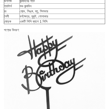
উপলক্ষ
জন্মদিনের পার্টি
প্যাটার্ন
শুভ জন্মদিন
রং
গোল্ড, পিঙ্ক, ব্লু, সিলভার
শৈলী
বর্গক্ষেত্র, মুকুট, গোলাকার
মোড়ক
একটি পিপি ব্যাগে 1 পিসি
পণ্যের বিবরণ: