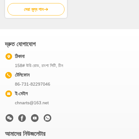
12.5cmx17cm
সেরা মূল্য পান
দ্রুত যোগাযোগ
ঠিকানা
158# উয়ি রোড, চাংশা সিটি, চীন
টেলিফোন
86-731-82297046
ই-মেইল
chnarts@163.net
আমাদের নিউজলেটার