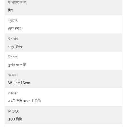
উৎপত্তি স্থল:
চীন
প্যাটার্ন:
কেক টপার
উপাদান:
এক্রাইলিক
উপলক্ষ:
জন্মদিনের পার্টি
আকার:
W11*H16cm
মোড়ক:
একটি পিপি ব্যাগে 1 পিসি
MOQ:
100 পিসি