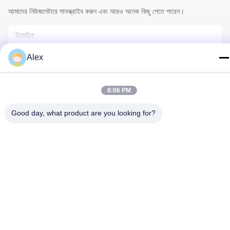
আমাদের নিউজলেটারে সাবস্ক্রাইব করুন এবং আরও অনেক কিছু পেতে পারেন।
Alex
8:06 PM
Good day, what product are you looking for?
আমাদের সাথে যোগাযোগ
গোপনীয়তা নীতি
|
সাইট ম্যাপ
| চীন ভালো গুণমান ফুলওয়ালা মোড়ানো কাগজ সরবরাহকারী।
কপিরাইট © 2022-2026 Hunan Famous Trading Co., Ltd. . সব সমস্ত
অধিকার সংরক্ষিত।