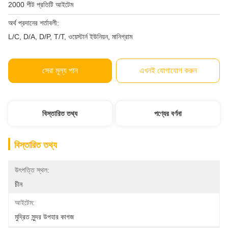
2000 শীট প্রতিটি আইটেম
অর্থ প্রদানের শর্তাবলী:
L/C, D/A, D/P, T/T, ওয়েস্টার্ন ইউনিয়ন, মানিগ্রাম
সেরা মূল্য পান
এখনই যোগাযোগ করুন
বিস্তারিত তথ্য
পণ্যের বর্ণনা
বিস্তারিত তথ্য
উৎপত্তি স্থল:
চীন
আইটেম:
মুদ্রিত সুন্দর উপহার কাগজ