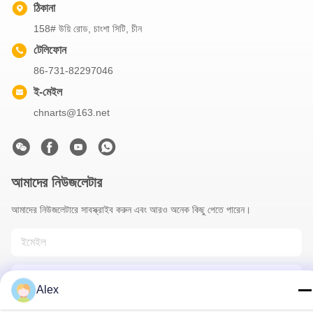
ঠিকানা
158# উয়ি রোড, চাংশা সিটি, চীন
টেলিফোন
86-731-82297046
ই-মেইল
chnarts@163.net
আমাদের নিউজলেটার
আমাদের নিউজলেটারে সাবস্ক্রাইব করুন এবং আরও অনেক কিছু পেতে পারেন।
Alex