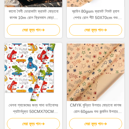
কালো শৈলী ডোরাকাটা ক্রাফট মোড়ানো
ব্রাউন 80gsm ক্রাফট গিফট র‍্যাপ
কাগজ 10m রোল ক্রিসমাস মোড়ানো
পেপার রোল শীট 50X70cm শুভ
কাগজ OEM
জন্মদিন প্যাটার্ন
সেরা মূল্য পান
সেরা মূল্য পান
খেলনা প্যাকেজের জন্য সাদা ডাইনোসর
CMYK মুদ্রিত উপহার মোড়ানো কাগজ
প্যাটার্নযুক্ত 50CMX70CM
রোল 60gsm শুভ জন্মদিন উপহার
উপহারের মোড়ক পেপার রোল
মোড়ানো কাগজ
সেরা মূল্য পান
সেরা মূল্য পান