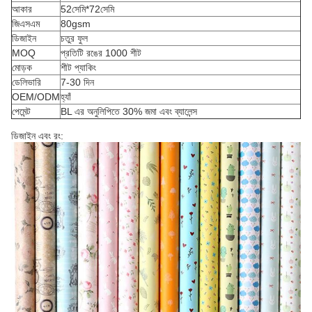
আকার
52সেমি*72সেমি
জিএসএম
80gsm
ডিজাইন
চতুর ফুল
MOQ
প্রতিটি রঙের 1000 শীট
মোড়ক
শীট প্যাকিং
ডেলিভারি
7-30 দিন
OEM/ODM
হ্যাঁ
পেমেন্ট
BL এর অনুলিপিতে 30% জমা এবং ব্যালেন্স
ডিজাইন এবং রং: