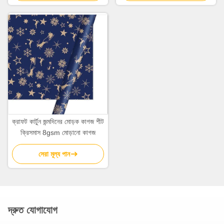
ক্রাফট কার্টুন জন্মদিনের মোড়ক কাগজ শীট
ক্রিসমাস 8gsm মোড়ানো কাগজ
সেরা মূল্য পান
দ্রুত যোগাযোগ