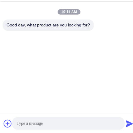
10:11 AM
Good day, what product are you looking for?
আমাদের সাথে যোগাযোগ
গোপনীয়তা নীতি
|
সাইট ম্যাপ
| চীন ভালো গুণমান ফুলওয়ালা মোড়ানো কাগজ সরবরাহকারী।
কপিরাইট © 2022-2026 Hunan Famous Trading Co., Ltd. . সব সমস্ত
অধিকার সংরক্ষিত।