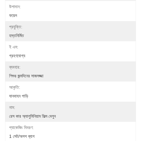
উপাদান:
ফয়েল
প্রযুক্তি:
হস্তনির্মিত
ই এম:
গ্রহণযোগ্য
ব্যবহার:
শিশুর জন্মদিনের সাজসজ্জা
আকৃতি:
যানবাহন গাড়ি
নাম:
রেস কার অ্যালুমিনিয়াম ফিল্ম বেলুন
প্যাকেজিং বিবরণ:
1 সেট/অপপ ব্যাগ