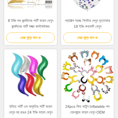
8 ইঞ্চি শুভ জন্মদিনের পার্টি ফয়েল বেলুন
ল্যাটেক্স স্বচ্ছ গ্লিটার বেলুন বৃত্তাকার
জন্মদিনের পার্টি সজ্জা কাস্টমাইজড
18 ইঞ্চি কনফেটি বেলুন
সেরা মূল্য পান
সেরা মূল্য পান
হলিডে পার্টি এস আকৃতির পার্টি ফয়েল
24pcs কিড কার্টুন Inflatable পশু
বেলুন বহু রঙের 24 ইঞ্চি ফয়েল বেলুন
হেডব্যান্ড ফয়েল বেলুন OEM