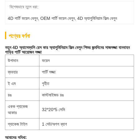
বিশেষভাবে তুলে ধরা:
4D পার্টি ফয়েল বেলুন
, 
OEM পার্টি ফয়েল বেলুন
, 
4D অ্যালুমিনিয়াম ফিল্ম বেলুন
পণ্যের বর্ণনা
নতুন 4D অ্যাসেম্বলি রেস কার অ্যালুমিনিয়াম ফিল্ম বেলুন শিশুর জন্মদিনের সাজসজ্জা যানবাহন
গাড়ির পার্টি আয়োজন সজ্জা
উপাদান
ফয়েল
ব্যবহার
পার্টি সজ্জা
ই এম
গৃহীত
রঙ
কাস্টমাইজড রঙ
একক প্যাকেজ
32*20*5 সেমি
আকার
প্যাকেজ টাইল
1 সেট/অপপ ব্যাগ
আমাদের সুবিধা: