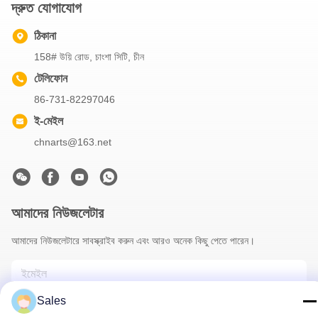
দ্রুত যোগাযোগ
ঠিকানা
158# উয়ি রোড, চাংশা সিটি, চীন
টেলিফোন
86-731-82297046
ই-মেইল
chnarts@163.net
আমাদের নিউজলেটার
আমাদের নিউজলেটারে সাবস্ক্রাইব করুন এবং আরও অনেক কিছু পেতে পারেন।
Sales