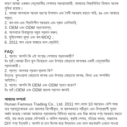
কারণ আমরা একজন নেতৃস্থানীয় পেশাদার সরবরাহকারী, আমাদের নিম্নলিখিত হিসাবে অনেক
সুবিধা রয়েছে।
1. আমরা আপনাকে অনেক ধরণের উপাদান এবং শৈলী সরবরাহ করতে পারি, রঙ এবং আকারে
সমৃদ্ধ;
2. কম দাম এবং স্থিতিশীল সরবরাহ এবং দ্রুত ডেলিভারি;
3. OEM এবং ODM গ্রহণযোগ্য;
4. আপনাকে বিনামূল্যে নমুনা প্রদান করুন;
5. যুক্তিসঙ্গত মূল্য এবং কম MOQ；
6. 2011 সাল থেকে বাজারে ভাল ক্রেডিট;
FAQ:
1. প্রশ্ন: আপনি কি এই পণ্যের পেশাদার প্রদানকারী?
উঃ হ্যাঁ।আমরা চীনে ফুল বিক্রেতা এবং উপহার মোড়ানো কাগজের একটি নেতৃস্থানীয়
প্রদানকারী।
2. প্রশ্ন: আপনার প্রধান ব্যবসা কি?
উত্তর: ফুলওয়ালা মোড়ানো কাগজ এবং উপহার মোড়ানো কাগজ, ফিতা এবং সম্পর্কিত
আইটেম।
3. প্রশ্ন: আপনি কি OEM এবং ODM গ্রহণ করেন?
উঃ হ্যাঁ।OEM এবং ODM ব্যবসা স্বাগত জানাই.
আমাদের সম্পর্কে:
Hunan Famous Trading Co., Ltd. 2011 সাল থেকে 10 বছরেরও বেশি সময়
ধরে প্রস্তুতকারক এবং ব্যবসায় বিশেষীকৃত, যা ব্যাপকভাবে স্বীকৃত এবং বিশ্বব্যাপী সুনাম
অর্জন করেছে।আমরা আমাদের গ্রাহকদের বিভিন্ন ধরনের এবং উচ্চ মানের পণ্য সরবরাহ করতে
পারি, যার মধ্যে রয়েছে স্টেশনারি ও অফিস সরবরাহ, ক্রাফ্ট পেপার, বইয়ের কভার, বাচ্চাদের
DIY পণ্য ইত্যাদি। আপনি যা চান বিশেষ করে উদ্ভাবন এবং ভাল ধারণাগুলি এখানে পাওয়া