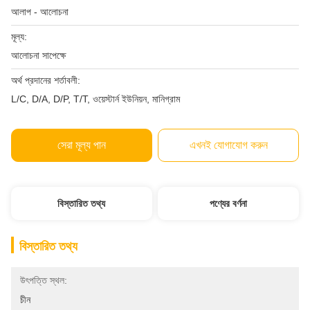
আলাপ - আলোচনা
মূল্য:
আলোচনা সাপেক্ষে
অর্থ প্রদানের শর্তাবলী:
L/C, D/A, D/P, T/T, ওয়েস্টার্ন ইউনিয়ন, মানিগ্রাম
সেরা মূল্য পান
এখনই যোগাযোগ করুন
বিস্তারিত তথ্য
পণ্যের বর্ণনা
বিস্তারিত তথ্য
উৎপত্তি স্থল:
চীন