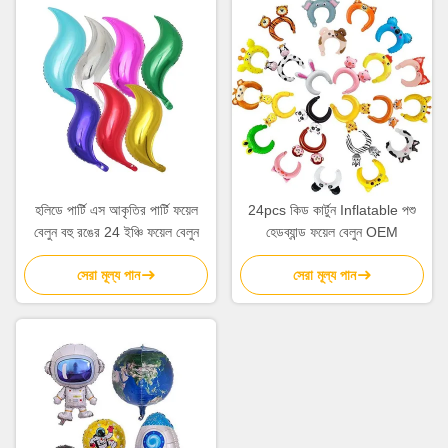
হলিডে পার্টি এস আকৃতির পার্টি ফয়েল
24pcs কিড কার্টুন Inflatable পশু
বেলুন বহু রঙের 24 ইঞ্চি ফয়েল বেলুন
হেডব্যান্ড ফয়েল বেলুন OEM
সেরা মূল্য পান
সেরা মূল্য পান