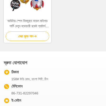
আউটার স্পেস থিমযুক্ত ফয়েল মাইলার
পার্টি বেলুন নভোচারী রকেট প্যাটার্ন
5Pcs
সেরা মূল্য পান
দ্রুত যোগাযোগ
ঠিকানা
158# উয়ি রোড, চাংশা সিটি, চীন
টেলিফোন
86-731-82297046
ই-মেইল