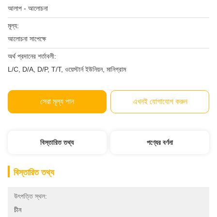
আলাপ - আলোচনা
মূল্য:
আলোচনা সাপেক্ষে
অর্থ প্রদানের শর্তাবলী:
L/C, D/A, D/P, T/T, ওয়েস্টার্ন ইউনিয়ন, মানিগ্রাম
সেরা মূল্য পান
এখনই যোগাযোগ করুন
বিস্তারিত তথ্য
পণ্যের বর্ণনা
বিস্তারিত তথ্য
উৎপত্তি স্থল:
চীন