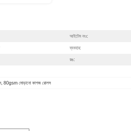
আইটেম নংঃ:
ব্যবহার:
রঙ:
স
, 
80gsm মোড়ানো কাগজ রোলস