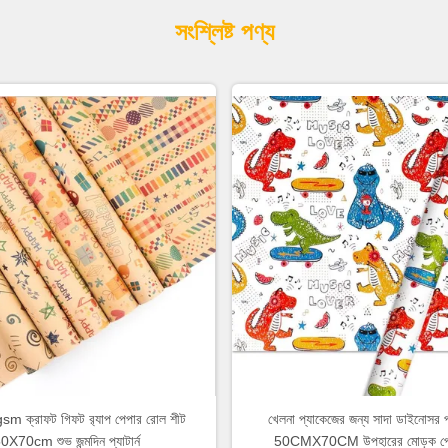
সংশ্লিষ্ট পণ্য
sm ক্রাফট গিফট র‍্যাপ পেপার রোল শীট
খেলনা প্যাকেজের জন্য সাদা ডাইনোসর প্য
0X70cm শুভ জন্মদিন প্যাটার্ন
50CMX70CM উপহারের মোড়ক পে