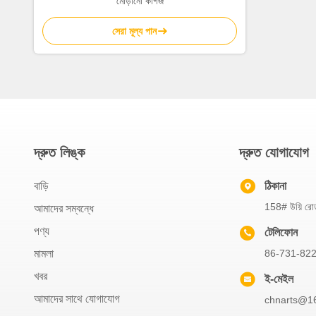
মোড়ানো কাগজ
সেরা মূল্য পান
দ্রুত লিঙ্ক
দ্রুত যোগাযোগ
বাড়ি
ঠিকানা
158# উয়ি রোড,
আমাদের সম্বন্ধে
পণ্য
টেলিফোন
মামলা
86-731-82
খবর
ই-মেইল
আমাদের সাথে যোগাযোগ
chnarts@16