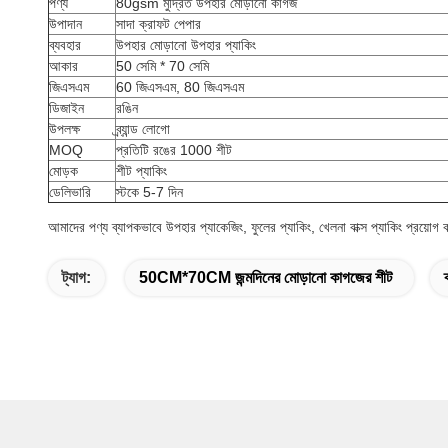
পণ্য
80gsm মুদ্রিত উপহার মোড়ানো কাগজ
উপাদান
সাদা ক্রাফট পেপার
ব্যবহার
উপহার মোড়ানো উপহার প্যাকিং
আকার
50 সেমি * 70 সেমি
জিএসএম
60 জিএসএম, 80 জিএসএম
ডিজাইন
রঙিন
উপলক্ষ
ব্র্যান্ড লোগো
MOQ
প্রতিটি রঙের 1000 শীট
মোড়ক
শীট প্যাকিং
ডেলিভারি
স্টকে 5-7 দিন
আমাদের পণ্য ব্যাপকভাবে উপহার প্যাকেজিং, ফুলের প্যাকিং, খেলনা বাক্স প্যাকিং প্রয়োগ ক
ট্যাগ:
50CM*70CM জন্মদিনের মোড়ানো কাগজের শীট