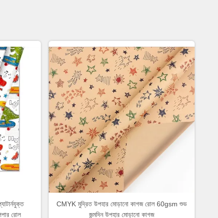
াটার্নযুক্ত
CMYK মুদ্রিত উপহার মোড়ানো কাগজ রোল 60gsm শুভ
পার রোল
জন্মদিন উপহার মোড়ানো কাগজ