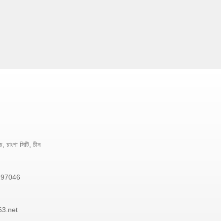
 চাংশা সিটি, চীন
297046
3.net