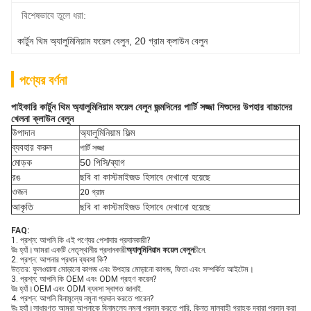
বিশেষভাবে তুলে ধরা:
কার্টুন থিম অ্যালুমিনিয়াম ফয়েল বেলুন
, 
20 গ্রাম ক্লাউন বেলুন
পণ্যের বর্ণনা
পাইকারি কার্টুন থিম অ্যালুমিনিয়াম ফয়েল বেলুন জন্মদিনের পার্টি সজ্জা শিশুদের উপহার বাচ্চাদের
খেলনা ক্লাউন বেলুন
উপাদান
অ্যালুমিনিয়াম ফিল্ম
ব্যবহার করুন
পার্টি সজ্জা
মোড়ক
50 পিসি/ব্যাগ
রঙ
ছবি বা কাস্টমাইজড হিসাবে দেখানো হয়েছে
ওজন
20 গ্রাম
আকৃতি
ছবি বা কাস্টমাইজড হিসাবে দেখানো হয়েছে
FAQ:
1. প্রশ্ন: আপনি কি এই পণ্যের পেশাদার প্রদানকারী?
উঃ হ্যাঁ।আমরা একটি নেতৃস্থানীয় প্রদানকারী
অ্যালুমিনিয়াম ফয়েল বেলুন
চীনে.
2. প্রশ্ন: আপনার প্রধান ব্যবসা কি?
উত্তর: ফুলওয়ালা মোড়ানো কাগজ এবং উপহার মোড়ানো কাগজ, ফিতা এবং সম্পর্কিত আইটেম।
3. প্রশ্ন: আপনি কি OEM এবং ODM গ্রহণ করেন?
উঃ হ্যাঁ।OEM এবং ODM ব্যবসা স্বাগত জানাই.
4. প্রশ্ন: আপনি বিনামূল্যে নমুনা প্রদান করতে পারেন?
উঃ হ্যাঁ।সাধারণত আমরা আপনাকে বিনামূল্যে নমুনা প্রদান করতে পারি, কিন্তু মালবাহী গ্রাহক দ্বারা প্রদান করা