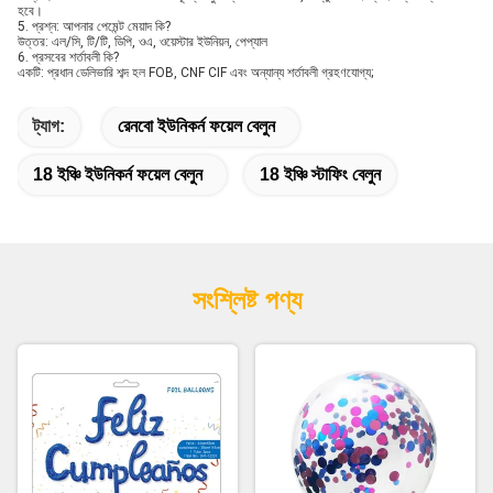
হবে।
5. প্রশ্ন: আপনার পেমেন্ট মেয়াদ কি?
উত্তর: এল/সি, টি/টি, ডিপি, ওএ, ওয়েস্টার ইউনিয়ন, পেপ্যাল
6. প্রসবের শর্তাবলী কি?
একটি: প্রধান ডেলিভারি শব্দ হল FOB, CNF CIF এবং অন্যান্য শর্তাবলী গ্রহণযোগ্য;
ট্যাগ:
রেনবো ইউনিকর্ন ফয়েল বেলুন
18 ইঞ্চি ইউনিকর্ন ফয়েল বেলুন
18 ইঞ্চি স্টাফিং বেলুন
সংশ্লিষ্ট পণ্য