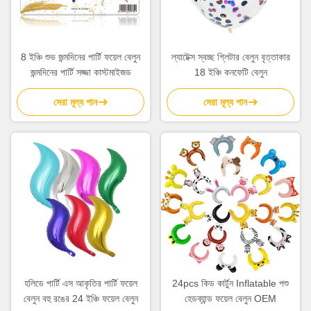
8 ইঞ্চি শুভ জন্মদিনের পার্টি ফয়েল বেলুন
ল্যাটেক্স স্বচ্ছ গ্লিটার বেলুন বৃত্তাকার
জন্মদিনের পার্টি সজ্জা কাস্টমাইজড
18 ইঞ্চি কনফেটি বেলুন
সেরা মূল্য পান
সেরা মূল্য পান
হলিডে পার্টি এস আকৃতির পার্টি ফয়েল
24pcs কিড কার্টুন Inflatable পশু
বেলুন বহু রঙের 24 ইঞ্চি ফয়েল বেলুন
হেডব্যান্ড ফয়েল বেলুন OEM