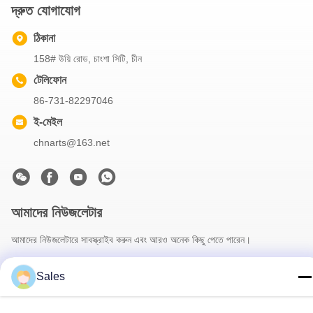
দ্রুত যোগাযোগ
ঠিকানা
158# উয়ি রোড, চাংশা সিটি, চীন
টেলিফোন
86-731-82297046
ই-মেইল
chnarts@163.net
আমাদের নিউজলেটার
আমাদের নিউজলেটারে সাবস্ক্রাইব করুন এবং আরও অনেক কিছু পেতে পারেন।
Sales