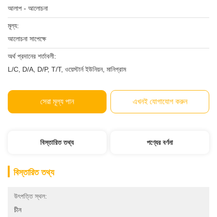
আলাপ - আলোচনা
মূল্য:
আলোচনা সাপেক্ষে
অর্থ প্রদানের শর্তাবলী:
L/C, D/A, D/P, T/T, ওয়েস্টার্ন ইউনিয়ন, মানিগ্রাম
সেরা মূল্য পান
এখনই যোগাযোগ করুন
বিস্তারিত তথ্য
পণ্যের বর্ণনা
বিস্তারিত তথ্য
উৎপত্তি স্থল:
চীন