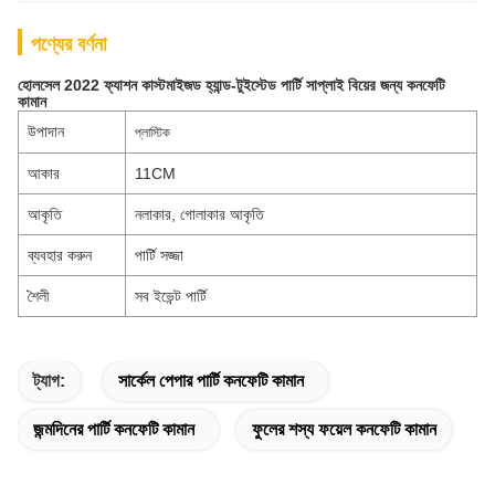
পণ্যের বর্ণনা
হোলসেল 2022 ফ্যাশন কাস্টমাইজড হ্যান্ড-টুইস্টেড পার্টি সাপ্লাই বিয়ের জন্য কনফেটি
কামান
উপাদান
প্লাস্টিক
আকার
11CM
আকৃতি
নলাকার, গোলাকার আকৃতি
ব্যবহার করুন
পার্টি সজ্জা
শৈলী
সব ইভেন্ট পার্টি
ট্যাগ:
সার্কেল পেপার পার্টি কনফেটি কামান
জন্মদিনের পার্টি কনফেটি কামান
ফুলের শস্য ফয়েল কনফেটি কামান