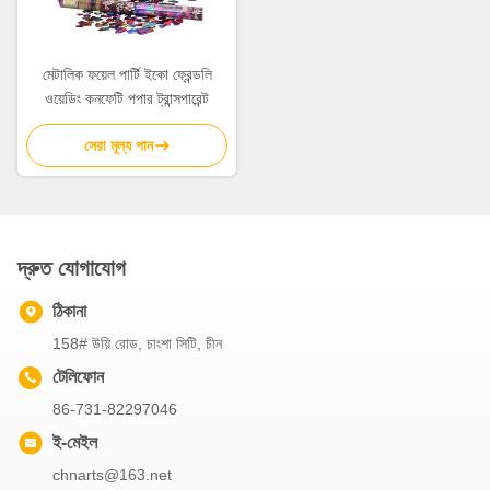
মেটালিক ফয়েল পার্টি ইকো ফ্রেন্ডলি
ওয়েডিং কনফেটি পপার ট্রান্সপারেন্ট
সেরা মূল্য পান
দ্রুত যোগাযোগ
ঠিকানা
158# উয়ি রোড, চাংশা সিটি, চীন
টেলিফোন
86-731-82297046
ই-মেইল
chnarts@163.net