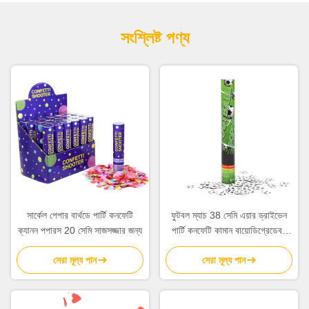
সংশ্লিষ্ট পণ্য
সার্কেল পেপার বার্থডে পার্টি কনফেটি
ফুটবল ম্যাচ 38 সেমি এয়ার ড্রাইভেন
ক্যানন পপারস 20 সেমি সাজসজ্জার জন্য
পার্টি কনফেটি কামান বায়োডিগ্রেডেবল
কনফেটি পপার
সেরা মূল্য পান
সেরা মূল্য পান