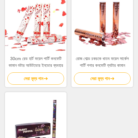
30cm রেড হার্ট ফয়েল পার্টি কনফেটি
রোজ গোল্ড চকচকে ধাতব ফয়েল সার্কেল
কামান শুটার আউটডোর ইনডোর ব্যবহার
পার্টি পপার কনফেটি শ্যুটার কামান
সেরা মূল্য পান
সেরা মূল্য পান