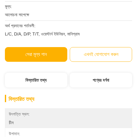
মূল্য:
আলোচনা সাপেক্ষে
অর্থ প্রদানের শর্তাবলী:
L/C, D/A, D/P, T/T, ওয়েস্টার্ন ইউনিয়ন, মানিগ্রাম
সেরা মূল্য পান
এখনই যোগাযোগ করুন
বিস্তারিত তথ্য
পণ্যের বর্ণনা
বিস্তারিত তথ্য
উৎপত্তি স্থল:
চীন
উপাদান: