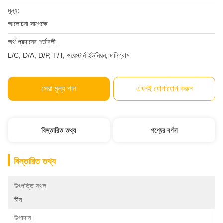
মূল্য:
আলোচনা সাপেক্ষে
অর্থ প্রদানের শর্তাবলী:
L/C, D/A, D/P, T/T, ওয়েস্টার্ন ইউনিয়ন, মানিগ্রাম
সেরা মূল্য পান
এখনই যোগাযোগ করুন
বিস্তারিত তথ্য
পণ্যের বর্ণনা
বিস্তারিত তথ্য
উৎপত্তি স্থল:
চীন
উপাদান: