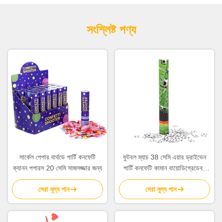
সংশ্লিষ্ট পণ্য
সার্কেল পেপার বার্থডে পার্টি কনফেটি
ফুটবল ম্যাচ 38 সেমি এয়ার ড্রাইভেন
ক্যানন পপারস 20 সেমি সাজসজ্জার জন্য
পার্টি কনফেটি কামান বায়োডিগ্রেডেবল
কনফেটি পপার
সেরা মূল্য পান
সেরা মূল্য পান