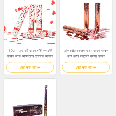
30cm রেড হার্ট ফয়েল পার্টি কনফেটি
রোজ গোল্ড চকচকে ধাতব ফয়েল সার্কেল
কামান শুটার আউটডোর ইনডোর ব্যবহার
পার্টি পপার কনফেটি শ্যুটার কামান
সেরা মূল্য পান
সেরা মূল্য পান