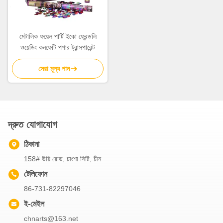
মেটালিক ফয়েল পার্টি ইকো ফ্রেন্ডলি
ওয়েডিং কনফেটি পপার ট্রান্সপারেন্ট
সেরা মূল্য পান
দ্রুত যোগাযোগ
ঠিকানা
158# উয়ি রোড, চাংশা সিটি, চীন
টেলিফোন
86-731-82297046
ই-মেইল
chnarts@163.net