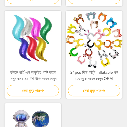
হলিডে পার্টি এস আকৃতির পার্টি ফয়েল
24pcs কিড কার্টুন Inflatable পশু
বেলুন বহু রঙের 24 ইঞ্চি ফয়েল বেলুন
হেডব্যান্ড ফয়েল বেলুন OEM
সেরা মূল্য পান
সেরা মূল্য পান