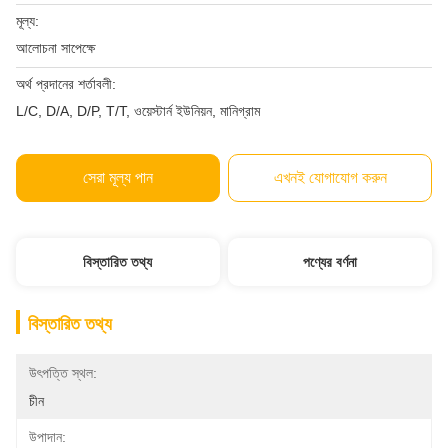
মূল্য:
আলোচনা সাপেক্ষে
অর্থ প্রদানের শর্তাবলী:
L/C, D/A, D/P, T/T, ওয়েস্টার্ন ইউনিয়ন, মানিগ্রাম
সেরা মূল্য পান
এখনই যোগাযোগ করুন
বিস্তারিত তথ্য
পণ্যের বর্ণনা
বিস্তারিত তথ্য
উৎপত্তি স্থল:
চীন
উপাদান: