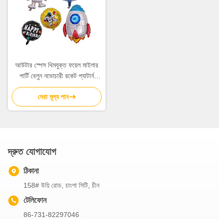
আউটার স্পেস থিমযুক্ত ফয়েল মাইলার
পার্টি বেলুন নভোচারী রকেট প্যাটার্ন
5Pcs
সেরা মূল্য পান
দ্রুত যোগাযোগ
ঠিকানা
158# উয়ি রোড, চাংশা সিটি, চীন
টেলিফোন
86-731-82297046