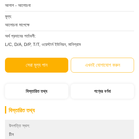
আলাপ - আলোচনা
মূল্য:
আলোচনা সাপেক্ষে
অর্থ প্রদানের শর্তাবলী:
L/C, D/A, D/P, T/T, ওয়েস্টার্ন ইউনিয়ন, মানিগ্রাম
সেরা মূল্য পান
এখনই যোগাযোগ করুন
বিস্তারিত তথ্য
পণ্যের বর্ণনা
বিস্তারিত তথ্য
উৎপত্তি স্থল:
চীন