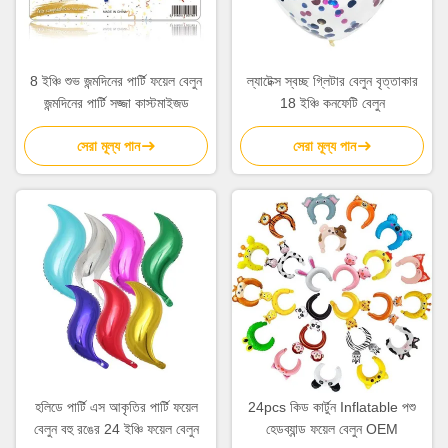
8 ইঞ্চি শুভ জন্মদিনের পার্টি ফয়েল বেলুন
ল্যাটেক্স স্বচ্ছ গ্লিটার বেলুন বৃত্তাকার
জন্মদিনের পার্টি সজ্জা কাস্টমাইজড
18 ইঞ্চি কনফেটি বেলুন
সেরা মূল্য পান
সেরা মূল্য পান
হলিডে পার্টি এস আকৃতির পার্টি ফয়েল
24pcs কিড কার্টুন Inflatable পশু
বেলুন বহু রঙের 24 ইঞ্চি ফয়েল বেলুন
হেডব্যান্ড ফয়েল বেলুন OEM