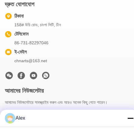
দ্রুত যোগাযোগ
ঠিকানা
158# উয়ি রোড, চাংশা সিটি, চীন
টেলিফোন
86-731-82297046
ই-মেইল
chnarts@163.net
আমাদের নিউজলেটার
আমাদের নিউজলেটারে সাবস্ক্রাইব করুন এবং আরও অনেক কিছু পেতে পারেন।
Alex