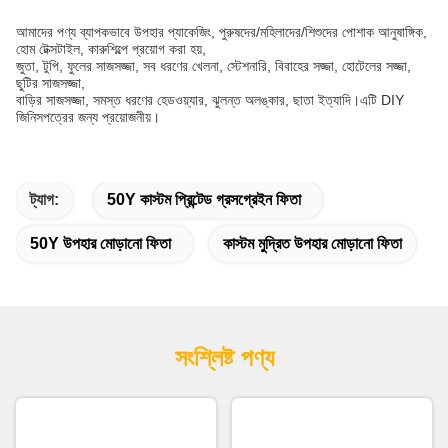
আমরা চীনে সাটিন ফিতা রপ্তানিকারক।
উপহার বক্স মোড়ানো জন্য পাইকারি উচ্চ মানের সাটিন ফিতা
কেক প্যাকিং ফুল সজ্জা ক্রিসমাস আলংকারিক ফিতা
1) 100% পলিয়েস্টার/অর্গানজা/তুলা/মখমল
2) চমৎকার মানের
3) অনেক রং এবং শৈলী
4) বিভিন্ন আকার
5) স্টক রং জন্য বিনামূল্যে নমুনা বিভিন্ন আকার
6) খুচরা প্যাকিং উপলব্ধ.