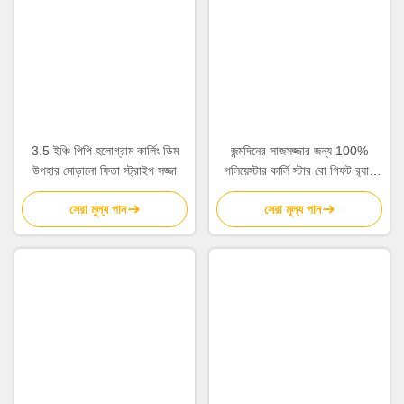
পণ্য
গ্রোসগ্রেইন ফিতা
উপাদান
পলিয়েস্টার
প্রস্থ
কাস্টমাইজযোগ্য
Sales
দৈর্ঘ্য
25Y
রং
অনেক
ব্যবহার
জন্মদিন, বড়দিন, বিবাহ, উপহার