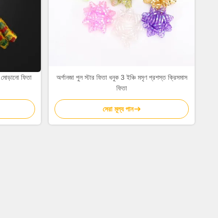
োড়ানো ফিতা
অর্গানজা পুল স্টার ফিতা ধনুক 3 ইঞ্চি মসৃণ প্রশস্ত ক্রিসমাস
ফিতা
সেরা মূল্য পান