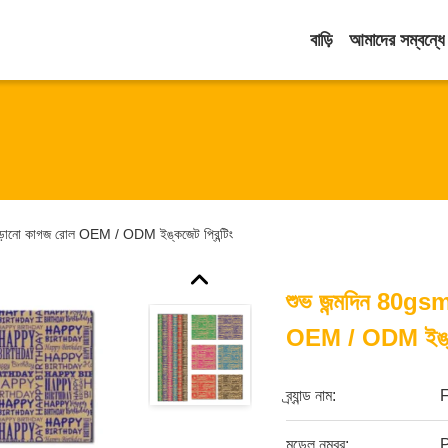
বাড়ি
আমাদের সম্বন্ধে
োড়ানো কাগজ রোল OEM / ODM ইঙ্কজেট প্রিন্টিং
শুভ জন্মদিন 80gsm
OEM / ODM ইঙ্কজে
ব্র্যান্ড নাম:
মডেল নম্বর:
P