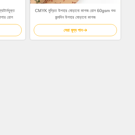
াটার্নযুক্ত
CMYK মুদ্রিত উপহার মোড়ানো কাগজ রোল 60gsm শুভ
পার রোল
জন্মদিন উপহার মোড়ানো কাগজ
সেরা মূল্য পান