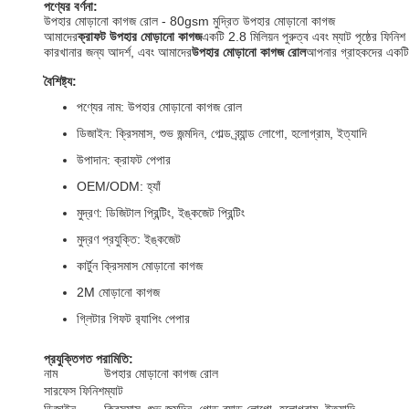
পণ্যের বর্ণনা:
উপহার মোড়ানো কাগজ রোল - 80gsm মুদ্রিত উপহার মোড়ানো কাগজ
আমাদের
ক্রাফট উপহার মোড়ানো কাগজ
একটি 2.8 মিলিয়ন পুরুত্ব এবং ম্যাট পৃষ্ঠের ফিন
কারখানার জন্য আদর্শ, এবং আমাদের
উপহার মোড়ানো কাগজ রোল
আপনার গ্রাহকদের একটি
বৈশিষ্ট্য:
পণ্যের নাম: উপহার মোড়ানো কাগজ রোল
ডিজাইন: ক্রিসমাস, শুভ জন্মদিন, গোল্ড ব্র্যান্ড লোগো, হলোগ্রাম, ইত্যাদি
উপাদান: ক্রাফট পেপার
OEM/ODM: হ্যাঁ
মুদ্রণ: ডিজিটাল প্রিন্টিং, ইঙ্কজেট প্রিন্টিং
মুদ্রণ প্রযুক্তি: ইঙ্কজেট
কার্টুন ক্রিসমাস মোড়ানো কাগজ
2M মোড়ানো কাগজ
গ্লিটার গিফট র‍্যাপিং পেপার
প্রযুক্তিগত পরামিতি:
নাম
উপহার মোড়ানো কাগজ রোল
সারফেস ফিনিশ
ম্যাট