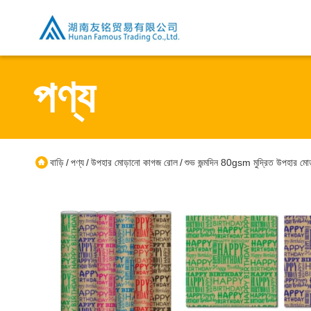
পণ্য
বাড়ি
পণ্য
উপহার মোড়ানো কাগজ রোল
শুভ জন্মদিন 80gsm মুদ্রিত উপহার ম
/
/
/