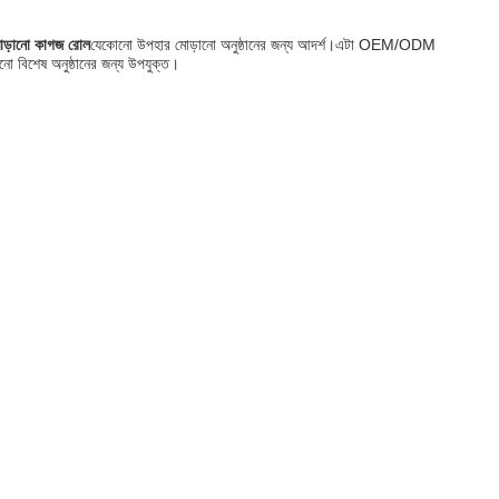
োড়ানো কাগজ রোল
যেকোনো উপহার মোড়ানো অনুষ্ঠানের জন্য আদর্শ।এটা OEM/ODM
ো বিশেষ অনুষ্ঠানের জন্য উপযুক্ত।