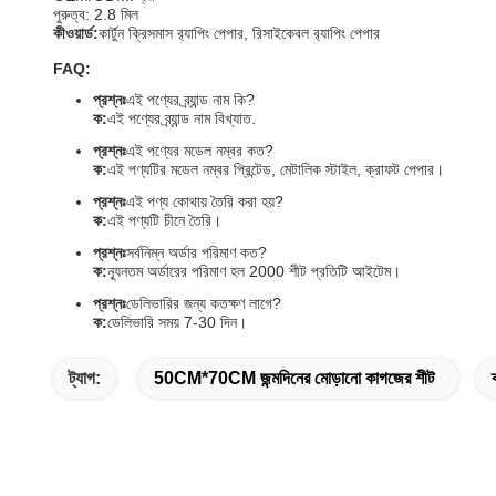
পুরুত্ব: 2.8 মিল
কীওয়ার্ড:
কার্টুন ক্রিসমাস র‌্যাপিং পেপার, রিসাইকেবল র‌্যাপিং পেপার
FAQ:
প্রশ্নঃ
এই পণ্যের ব্র্যান্ড নাম কি?
ক:
এই পণ্যের ব্র্যান্ড নাম বিখ্যাত.
প্রশ্নঃ
এই পণ্যের মডেল নম্বর কত?
ক:
এই পণ্যটির মডেল নম্বর প্রিন্টেড, মেটালিক স্টাইল, ক্রাফট পেপার।
প্রশ্নঃ
এই পণ্য কোথায় তৈরি করা হয়?
ক:
এই পণ্যটি চীনে তৈরি।
প্রশ্নঃ
সর্বনিম্ন অর্ডার পরিমাণ কত?
ক:
ন্যূনতম অর্ডারের পরিমাণ হল 2000 শীট প্রতিটি আইটেম।
প্রশ্নঃ
ডেলিভারির জন্য কতক্ষণ লাগে?
ক:
ডেলিভারি সময় 7-30 দিন।
ট্যাগ:
50CM*70CM জন্মদিনের মোড়ানো কাগজের শীট