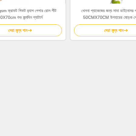
sm ক্রাফট গিফট র‍্যাপ পেপার রোল শীট
খেলনা প্যাকেজের জন্য সাদা ডাইনোসর প্য
0X70cm শুভ জন্মদিন প্যাটার্ন
50CMX70CM উপহারের মোড়ক পে
সেরা মূল্য পান
সেরা মূল্য পান