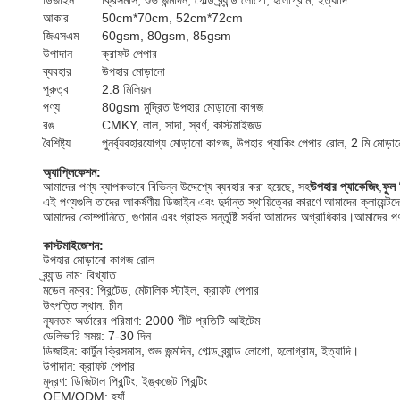
ডিজাইন
ক্রিসমাস, শুভ জন্মদিন, গোল্ড ব্র্যান্ড লোগো, হলোগ্রাম, ইত্যাদি
আকার
50cm*70cm, 52cm*72cm
জিএসএম
60gsm, 80gsm, 85gsm
উপাদান
ক্রাফট পেপার
ব্যবহার
উপহার মোড়ানো
পুরুত্ব
2.8 মিলিয়ন
পণ্য
80gsm মুদ্রিত উপহার মোড়ানো কাগজ
রঙ
CMKY, লাল, সাদা, স্বর্ণ, কাস্টমাইজড
বৈশিষ্ট্য
পুনর্ব্যবহারযোগ্য মোড়ানো কাগজ, উপহার প্যাকিং পেপার রোল, 2 মি মোড়
অ্যাপ্লিকেশন:
আমাদের পণ্য ব্যাপকভাবে বিভিন্ন উদ্দেশ্যে ব্যবহার করা হয়েছে, সহ
উপহার প্যাকেজিং
,
ফুল 
এই পণ্যগুলি তাদের আকর্ষণীয় ডিজাইন এবং দুর্দান্ত স্থায়িত্বের কারণে আমাদের ক্লায়েন
আমাদের কোম্পানিতে, গুণমান এবং গ্রাহক সন্তুষ্টি সর্বদা আমাদের অগ্রাধিকার।আমাদের পণ
কাস্টমাইজেশন:
উপহার মোড়ানো কাগজ রোল
ব্র্যান্ড নাম: বিখ্যাত
মডেল নম্বর: প্রিন্টেড, মেটালিক স্টাইল, ক্রাফট পেপার
উৎপত্তি স্থান: চীন
ন্যূনতম অর্ডারের পরিমাণ: 2000 শীট প্রতিটি আইটেম
ডেলিভারি সময়: 7-30 দিন
ডিজাইন: কার্টুন ক্রিসমাস, শুভ জন্মদিন, গোল্ড ব্র্যান্ড লোগো, হলোগ্রাম, ইত্যাদি।
উপাদান: ক্রাফট পেপার
মুদ্রণ: ডিজিটাল প্রিন্টিং, ইঙ্কজেট প্রিন্টিং
OEM/ODM: হ্যাঁ