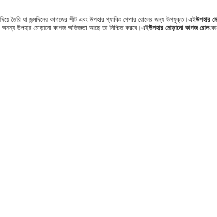
িশ দিয়ে তৈরি যা জন্মদিনের কাগজের শীট এবং উপহার প্যাকিং পেপার রোলের জন্য উপযুক্ত।এই
উপহার ম
 অনন্য উপহার মোড়ানো কাগজ অভিজ্ঞতা আছে তা নিশ্চিত করবে।এই
উপহার মোড়ানো কাগজ রোল
কোন