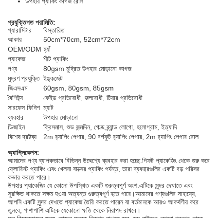
উপহার প্যাকিং কাগজ রোল
প্রযুক্তিগত পরামিতি:
প্যারামিটার
বিস্তারিত
আকার
50cm*70cm, 52cm*72cm
OEM/ODM
হ্যাঁ
প্যাকেজ
শীট প্যাকিং
পণ্য
80gsm মুদ্রিত উপহার মোড়ানো কাগজ
মুদ্রণ প্রযুক্তি
ইঙ্কজেট
জিএসএম
60gsm, 80gsm, 85gsm
বৈশিষ্ট্য
ফেইড প্রতিরোধী, জলরোধী, টিয়ার প্রতিরোধী
সারফেস ফিনিশ
ম্যাট
ব্যবহার
উপহার মোড়ানো
ডিজাইন
ক্রিসমাস, শুভ জন্মদিন, গোল্ড ব্র্যান্ড লোগো, হলোগ্রাম, ইত্যাদি
বিশেষ দ্রষ্টব্য
2m র‌্যাপিং পেপার, 90 বর্গফুট র‌্যাপিং পেপার, 2m র‌্যাপিং পেপার রোল
অ্যাপ্লিকেশন:
আমাদের পণ্য ব্যাপকভাবে বিভিন্ন উদ্দেশ্যে ব্যবহার করা হচ্ছে.গিফট প্যাকেজিং থেকে শুরু করে
ফ্লোরিস্ট প্যাকিং এবং খেলনা বাক্সের প্যাকিং পর্যন্ত, তারা ব্যবহারগুলির একটি বড় পরিসর
কভার করতে পারে।
উপহার প্যাকেজিং যে কোনো উপস্থিত একটি গুরুত্বপূর্ণ অংশ.এটিকে সুন্দর দেখাতে এবং
সুরক্ষিত থাকতে সক্ষম হওয়া অত্যন্ত গুরুত্বপূর্ণ হতে পারে।আমাদের পণ্যগুলির সাহায্যে,
আপনি একটি সুন্দর দেখতে প্যাকেজ তৈরি করতে পারেন যা বর্তমানকে আরও আকর্ষণীয় করে
তুলবে, পাশাপাশি এটিকে যেকোনো ক্ষতি থেকে নিরাপদ রাখবে।