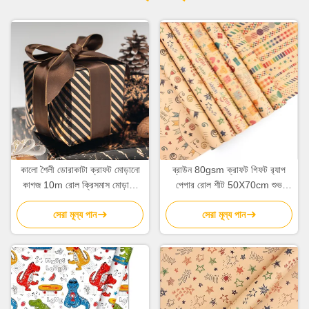
কালো শৈলী ডোরাকাটা ক্রাফট মোড়ানো
ব্রাউন 80gsm ক্রাফট গিফট র‍্যাপ
কাগজ 10m রোল ক্রিসমাস মোড়ানো
পেপার রোল শীট 50X70cm শুভ
কাগজ OEM
জন্মদিন প্যাটার্ন
সেরা মূল্য পান
সেরা মূল্য পান