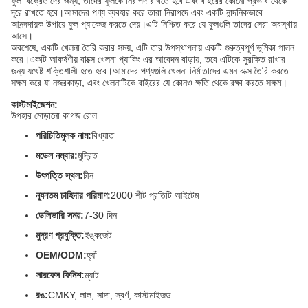
ফুল বিক্রেতাদের জন্য, তাদের ফুলকে নিরাপদ রাখতে হবে এবং বাইরের কোনো প্রভাব থেকে
দূরে রাখতে হবে।আমাদের পণ্য ব্যবহার করে তারা নিরাপদে এবং একটি নান্দনিকভাবে
আনন্দদায়ক উপায়ে ফুল প্যাকেজ করতে দেয়।এটি নিশ্চিত করে যে ফুলগুলি তাদের সেরা অবস্থায়
আসে।
অবশেষে, একটি খেলনা তৈরি করার সময়, এটি তার উপস্থাপনায় একটি গুরুত্বপূর্ণ ভূমিকা পালন
করে।একটি আকর্ষণীয় বাক্সে খেলনা প্যাকিং এর আবেদন বাড়ায়, তবে এটিকে সুরক্ষিত রাখার
জন্য যথেষ্ট শক্তিশালী হতে হবে।আমাদের পণ্যগুলি খেলনা নির্মাতাদের এমন বাক্স তৈরি করতে
সক্ষম করে যা নজরকাড়া, এবং খেলনাটিকে বাইরের যে কোনও ক্ষতি থেকে রক্ষা করতে সক্ষম।
কাস্টমাইজেশন:
উপহার মোড়ানো কাগজ রোল
পরিচিতিমুলক নাম:
বিখ্যাত
মডেল নম্বার:
মুদ্রিত
উৎপত্তি স্থল:
চীন
ন্যূনতম চাহিদার পরিমাণ:
2000 শীট প্রতিটি আইটেম
ডেলিভারি সময়:
7-30 দিন
মুদ্রণ প্রযুক্তি:
ইঙ্কজেট
OEM/ODM:
হ্যাঁ
সারফেস ফিনিশ:
ম্যাট
রঙ:
CMKY, লাল, সাদা, স্বর্ণ, কাস্টমাইজড