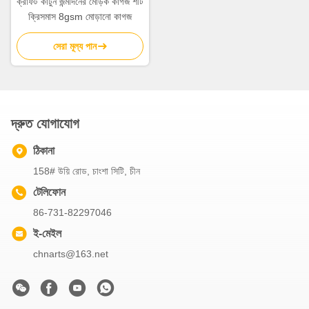
ক্রাফট কার্টুন জন্মদিনের মোড়ক কাগজ শীট
ক্রিসমাস 8gsm মোড়ানো কাগজ
সেরা মূল্য পান
দ্রুত যোগাযোগ
ঠিকানা
158# উয়ি রোড, চাংশা সিটি, চীন
টেলিফোন
86-731-82297046
ই-মেইল
chnarts@163.net