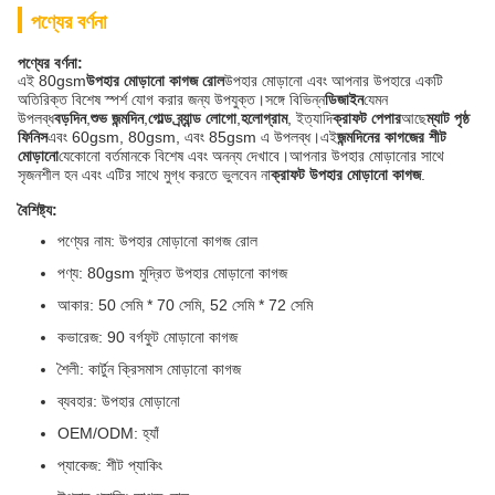
পণ্যের বর্ণনা
পণ্যের বর্ণনা:
এই 80gsm
উপহার মোড়ানো কাগজ রোল
উপহার মোড়ানো এবং আপনার উপহারে একটি
অতিরিক্ত বিশেষ স্পর্শ যোগ করার জন্য উপযুক্ত।সঙ্গে বিভিন্ন
ডিজাইন
যেমন
উপলব্ধ
বড়দিন
,
শুভ জন্মদিন
,
গোল্ড ব্র্যান্ড লোগো
,
হলোগ্রাম
, ইত্যাদি
ক্রাফট পেপার
আছে
ম্যাট পৃষ্ঠ
ফিনিস
এবং 60gsm, 80gsm, এবং 85gsm এ উপলব্ধ।এই
জন্মদিনের কাগজের শীট
মোড়ানো
যেকোনো বর্তমানকে বিশেষ এবং অনন্য দেখাবে।আপনার উপহার মোড়ানোর সাথে
সৃজনশীল হন এবং এটির সাথে মুগ্ধ করতে ভুলবেন না
ক্রাফট উপহার মোড়ানো কাগজ
.
বৈশিষ্ট্য:
পণ্যের নাম: উপহার মোড়ানো কাগজ রোল
পণ্য: 80gsm মুদ্রিত উপহার মোড়ানো কাগজ
আকার: 50 সেমি * 70 সেমি, 52 সেমি * 72 সেমি
কভারেজ: 90 বর্গফুট মোড়ানো কাগজ
শৈলী: কার্টুন ক্রিসমাস মোড়ানো কাগজ
ব্যবহার: উপহার মোড়ানো
OEM/ODM: হ্যাঁ
প্যাকেজ: শীট প্যাকিং