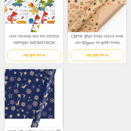
খেলনা প্যাকেজের জন্য সাদা ডাইনোসর
CMYK মুদ্রিত উপহার মোড়ানো কাগজ
প্যাটার্নযুক্ত 50CMX70CM
রোল 60gsm শুভ জন্মদিন উপহার
উপহারের মোড়ক পেপার রোল
মোড়ানো কাগজ
সেরা মূল্য পান
সেরা মূল্য পান