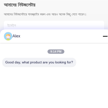
আমাদের নিউজলেটার
আমাদের নিউজলেটারে সাবস্ক্রাইব করুন এবং আরও অনেক কিছু পেতে পারেন।
Alex
9:14 PM
Good day, what product are you looking for?
আমাদের সাথে যোগাযোগ
গোপনীয়তা নীতি
|
সাইট ম্যাপ
| চীন ভালো গুণমান ফুলওয়ালা মোড়ানো কাগজ সরবরাহকারী।
কপিরাইট © 2022-2026 Hunan Famous Trading Co., Ltd. . সব সমস্ত
অধিকার সংরক্ষিত।