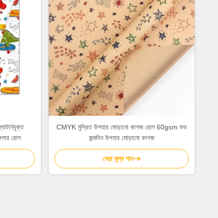
াটার্নযুক্ত
CMYK মুদ্রিত উপহার মোড়ানো কাগজ রোল 60gsm শুভ
পার রোল
জন্মদিন উপহার মোড়ানো কাগজ
সেরা মূল্য পান