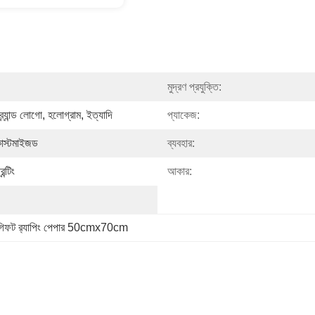
মুদ্রণ প্রযুক্তি:
ব্র্যান্ড লোগো, হলোগ্রাম, ইত্যাদি
প্যাকেজ:
কাস্টমাইজড
ব্যবহার:
ন্টিং
আকার:
গিফট র‍্যাপিং পেপার 50cmx70cm