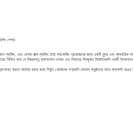
্যাপিং পেপার
ান প্যাকিং, এবং খেলনা বাক্স প্যাকিং.তারা প্যাকেজিং প্রয়োজনের জন্য একটি সুন্দর এবং ব্যবহারিক 
তারা নিশ্চিত করে যে বিষয়বস্তু ফ্যাশনেবল দেখায় এবং বিবাহের থিমযুক্ত ডিজাইনগুলি একটি উদযাপন
ে প্রাণবন্ত করতে সাহায্য করার জন্য নিখুঁত।আমাদের পণ্যগুলি যেকোন অনুষ্ঠানের সাথে মানানসই রঙের