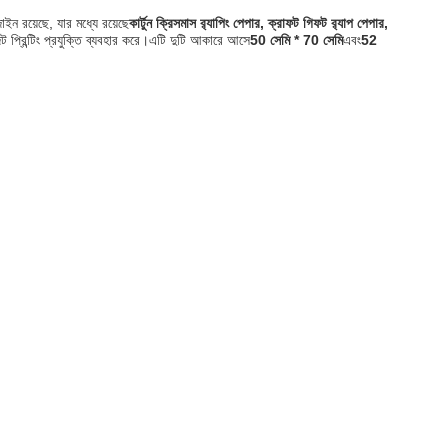
ইন রয়েছে, যার মধ্যে রয়েছে
কার্টুন ক্রিসমাস র‍্যাপিং পেপার, ক্রাফট গিফট র‍্যাপ পেপার,
প্রিন্টিং প্রযুক্তি ব্যবহার করে।এটি দুটি আকারে আসে
50 সেমি * 70 সেমি
এবং
52