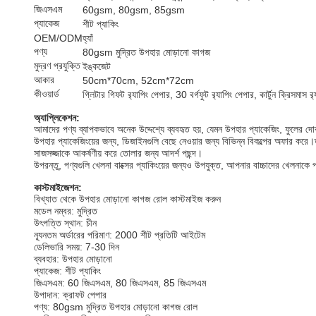
জিএসএম
60gsm, 80gsm, 85gsm
প্যাকেজ
শীট প্যাকিং
OEM/ODM
হ্যাঁ
পণ্য
80gsm মুদ্রিত উপহার মোড়ানো কাগজ
মুদ্রণ প্রযুক্তি
ইঙ্কজেট
আকার
50cm*70cm, 52cm*72cm
কীওয়ার্ড
গ্লিটার গিফট র‍্যাপিং পেপার, 30 বর্গফুট র‍্যাপিং পেপার, কার্টুন ক্রিসমাস র‍
অ্যাপ্লিকেশন:
আমাদের পণ্য ব্যাপকভাবে অনেক উদ্দেশ্যে ব্যবহৃত হয়, যেমন উপহার প্যাকেজিং, ফুলের দোক
উপহার প্যাকেজিংয়ের জন্য, ডিজাইনগুলি বেছে নেওয়ার জন্য বিভিন্ন বিকল্পের অফার করে।
সাজসজ্জাকে আকর্ষণীয় করে তোলার জন্য আদর্শ পছন্দ।
উপরন্তু, পণ্যগুলি খেলনা বাক্সের প্যাকিংয়ের জন্যও উপযুক্ত, আপনার বাচ্চাদের খেলনাক
কাস্টমাইজেশন:
বিখ্যাত থেকে উপহার মোড়ানো কাগজ রোল কাস্টমাইজ করুন
মডেল নম্বর: মুদ্রিত
উৎপত্তি স্থান: চীন
ন্যূনতম অর্ডারের পরিমাণ: 2000 শীট প্রতিটি আইটেম
ডেলিভারি সময়: 7-30 দিন
ব্যবহার: উপহার মোড়ানো
প্যাকেজ: শীট প্যাকিং
জিএসএম: 60 জিএসএম, 80 জিএসএম, 85 জিএসএম
উপাদান: ক্রাফট পেপার
পণ্য: 80gsm মুদ্রিত উপহার মোড়ানো কাগজ রোল