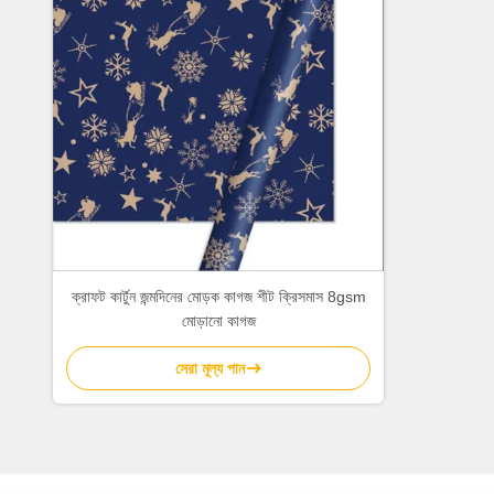
ক্রাফট কার্টুন জন্মদিনের মোড়ক কাগজ শীট ক্রিসমাস 8gsm
মোড়ানো কাগজ
সেরা মূল্য পান