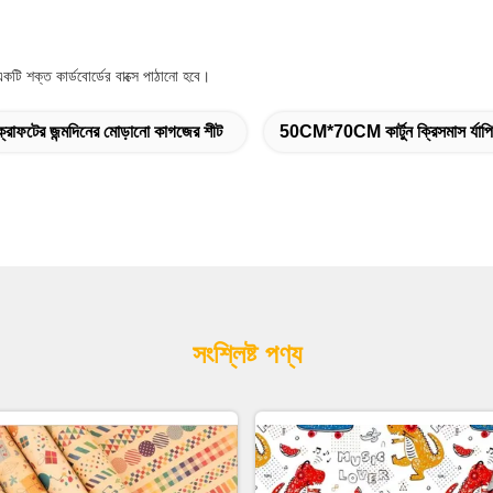
টি শক্ত কার্ডবোর্ডের বাক্সে পাঠানো হবে।
ক্রাফটের জন্মদিনের মোড়ানো কাগজের শীট
50CM*70CM কার্টুন ক্রিসমাস র্যাপি
সংশ্লিষ্ট পণ্য