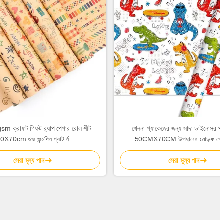
sm ক্রাফট গিফট র‍্যাপ পেপার রোল শীট
খেলনা প্যাকেজের জন্য সাদা ডাইনোসর প্য
0X70cm শুভ জন্মদিন প্যাটার্ন
50CMX70CM উপহারের মোড়ক পে
সেরা মূল্য পান
সেরা মূল্য পান