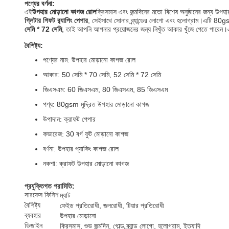
পণ্যের বর্ণনা:
এই
উপহার মোড়ানো কাগজ রোল
ক্রিসমাস এবং জন্মদিনের মতো বিশেষ অনুষ্ঠানের জন্য উপহা
গ্লিটার গিফট র‍্যাপিং পেপার
, সেইসাথে সোনার ব্র্যান্ডের লোগো এবং হলোগ্রাম।এটি 80gs
সেমি * 72 সেমি
, তাই আপনি আপনার প্রয়োজনের জন্য নিখুঁত আকার খুঁজে পেতে পারেন
বৈশিষ্ট্য:
পণ্যের নাম: উপহার মোড়ানো কাগজ রোল
আকার: 50 সেমি * 70 সেমি, 52 সেমি * 72 সেমি
জিএসএম: 60 জিএসএম, 80 জিএসএম, 85 জিএসএম
পণ্য: 80gsm মুদ্রিত উপহার মোড়ানো কাগজ
উপাদান: ক্রাফট পেপার
কভারেজ: 30 বর্গ ফুট মোড়ানো কাগজ
বর্ণনা: উপহার প্যাকিং কাগজ রোল
নকশা: ক্রাফট উপহার মোড়ানো কাগজ
প্রযুক্তিগত পরামিতি:
সারফেস ফিনিশ
ম্যাট
বৈশিষ্ট্য
ফেইড প্রতিরোধী, জলরোধী, টিয়ার প্রতিরোধী
ব্যবহার
উপহার মোড়ানো
ডিজাইন
ক্রিসমাস, শুভ জন্মদিন, গোল্ড ব্র্যান্ড লোগো, হলোগ্রাম, ইত্যাদি