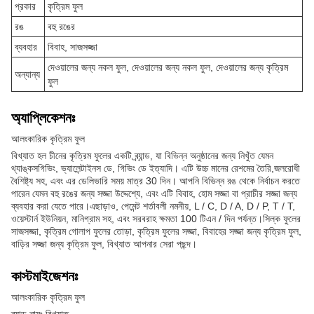
প্রকার
কৃত্রিম ফুল
রঙ
বহু রঙের
ব্যবহার
বিবাহ, সাজসজ্জা
দেওয়ালের জন্য নকল ফুল, দেওয়ালের জন্য নকল ফুল, দেওয়ালের জন্য কৃত্রিম
অন্যান্য
ফুল
অ্যাপ্লিকেশনঃ
আলংকারিক কৃত্রিম ফুল
বিখ্যাত হল চীনের কৃত্রিম ফুলের একটি ব্র্যান্ড, যা বিভিন্ন অনুষ্ঠানের জন্য নিখুঁত যেমন
থ্যাঙ্কসগিভিং, ভ্যালেন্টাইনস ডে, গিভিং ডে ইত্যাদি। এটি উচ্চ মানের রেশমের তৈরি,জলরোধী
বৈশিষ্ট্য সহ, এবং এর ডেলিভারি সময় মাত্র 30 দিন। আপনি বিভিন্ন রঙ থেকে নির্বাচন করতে
পারেন যেমন বহু রঙের জন্য সজ্জা উদ্দেশ্যে, এবং এটি বিবাহ, হোম সজ্জা বা প্রাচীর সজ্জা জন্য
ব্যবহার করা যেতে পারে।এছাড়াও, পেমেন্ট শর্তাবলী নমনীয়, L / C, D / A, D / P, T / T,
ওয়েস্টার্ন ইউনিয়ন, মানিগ্রাম সহ, এবং সরবরাহ ক্ষমতা 100 টিএন / দিন পর্যন্ত।সিল্ক ফুলের
সাজসজ্জা, কৃত্রিম গোলাপ ফুলের তোড়া, কৃত্রিম ফুলের সজ্জা, বিবাহের সজ্জা জন্য কৃত্রিম ফুল,
বাড়ির সজ্জা জন্য কৃত্রিম ফুল, বিখ্যাত আপনার সেরা পছন্দ।
কাস্টমাইজেশনঃ
আলংকারিক কৃত্রিম ফুল