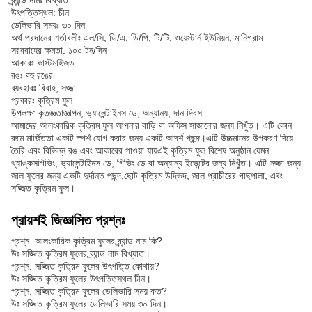
ব্র্যান্ড নামঃ বিখ্যাত
উৎপত্তিস্থল: চীন
ডেলিভারি সময়ঃ ৩০ দিন
অর্থ প্রদানের শর্তাবলীঃ এল/সি, ডি/এ, ডি/পি, টি/টি, ওয়েস্টার্ন ইউনিয়ন, মানিগ্রাম
সরবরাহের ক্ষমতা: ১০০ টন/দিন
আকারঃ কাস্টমাইজড
রঙঃ বহু রঙের
ব্যবহারঃ বিবাহ, সজ্জা
প্রকারঃ কৃত্রিম ফুল
উপলক্ষ: কৃতজ্ঞতাজ্ঞাপন, ভ্যালেন্টাইনস ডে, অন্যান্য, দান দিবস
আমাদের আলংকারিক কৃত্রিম ফুল আপনার বাড়ি বা অফিস সাজানোর জন্য নিখুঁত। এটি কোন
রুমে মার্জিততা একটি স্পর্শ যোগ করার জন্য একটি আদর্শ পছন্দ।এটি উচ্চমানের উপকরণ দিয়ে
তৈরি এবং বিভিন্ন রঙ এবং আকারের পাওয়া যায়এই কৃত্রিম ফুল বিশেষ অনুষ্ঠান যেমন
থ্যাঙ্কসগিভিং, ভ্যালেন্টাইনস ডে, গিভিং ডে বা অন্যান্য ইভেন্টের জন্য নিখুঁত। এটি সজ্জা জন্য
জাল ফুলের জন্য একটি দুর্দান্ত পছন্দ,ছোট কৃত্রিম উদ্ভিদ, জাল প্রাচীরের গাছপালা, এবং
সজ্জিত কৃত্রিম ফুল।
প্রায়শই জিজ্ঞাসিত প্রশ্নঃ
প্রশ্ন: আলংকারিক কৃত্রিম ফুলের ব্র্যান্ড নাম কি?
উঃ সজ্জিত কৃত্রিম ফুলের ব্র্যান্ড নাম বিখ্যাত।
প্রশ্ন: সজ্জিত কৃত্রিম ফুলের উৎপত্তি কোথায়?
উঃ সজ্জিত কৃত্রিম ফুলের উৎপত্তিস্থল চীন।
প্রশ্ন: সজ্জিত কৃত্রিম ফুলের ডেলিভারি সময় কত?
উঃ সজ্জিত কৃত্রিম ফুলের ডেলিভারি সময় ৩০ দিন।