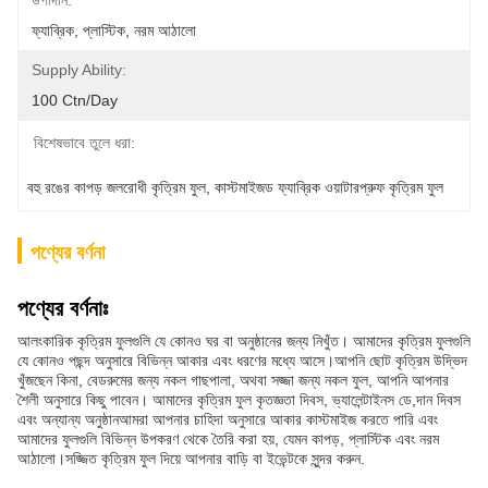
উপাদান:
ফ্যাব্রিক, প্লাস্টিক, নরম আঠালো
Supply Ability:
100 Ctn/day
বিশেষভাবে তুলে ধরা:
বহু রঙের কাপড় জলরোধী কৃত্রিম ফুল
, 
কাস্টমাইজড ফ্যাব্রিক ওয়াটারপ্রুফ কৃত্রিম ফুল
পণ্যের বর্ণনা
পণ্যের বর্ণনাঃ
আলংকারিক কৃত্রিম ফুলগুলি যে কোনও ঘর বা অনুষ্ঠানের জন্য নিখুঁত। আমাদের কৃত্রিম ফুলগুলি
যে কোনও পছন্দ অনুসারে বিভিন্ন আকার এবং ধরণের মধ্যে আসে।আপনি ছোট কৃত্রিম উদ্ভিদ
খুঁজছেন কিনা, বেডরুমের জন্য নকল গাছপালা, অথবা সজ্জা জন্য নকল ফুল, আপনি আপনার
শৈলী অনুসারে কিছু পাবেন। আমাদের কৃত্রিম ফুল কৃতজ্ঞতা দিবস, ভ্যালেন্টাইনস ডে,দান দিবস
এবং অন্যান্য অনুষ্ঠানআমরা আপনার চাহিদা অনুসারে আকার কাস্টমাইজ করতে পারি এবং
আমাদের ফুলগুলি বিভিন্ন উপকরণ থেকে তৈরি করা হয়, যেমন কাপড়, প্লাস্টিক এবং নরম
আঠালো।সজ্জিত কৃত্রিম ফুল দিয়ে আপনার বাড়ি বা ইভেন্টকে সুন্দর করুন.