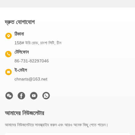
দ্রুত যোগাযোগ
ঠিকানা
158# উয়ি রোড, চাংশা সিটি, চীন
টেলিফোন
86-731-82297046
ই-মেইল
chnarts@163.net
আমাদের নিউজলেটার
আমাদের নিউজলেটারে সাবস্ক্রাইব করুন এবং আরও অনেক কিছু পেতে পারেন।