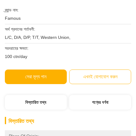
ব্র্যান্ড নাম:
Famous
অর্থ প্রদানের শর্তাবলী:
L/C, D/A, D/P, T/T, Western Union,
সরবরাহের ক্ষমতা:
100 ctn/day
সেরা মূল্য পান
এখনই যোগাযোগ করুন
বিস্তারিত তথ্য
পণ্যের বর্ণনা
বিস্তারিত তথ্য