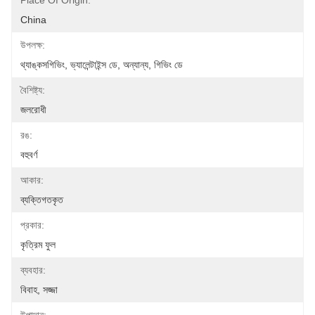
Place Of Origin:
China
উপলক্ষ:
থ্যাঙ্কসগিভিং, ভ্যালেন্টাইন্স ডে, অন্যান্য, গিভিং ডে
বৈশিষ্ট্য:
জলরোধী
রঙ:
বহুবর্ণ
আকার:
ব্যক্তিগতকৃত
প্রকার:
কৃত্রিম ফুল
ব্যবহার:
বিবাহ, সজ্জা