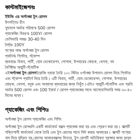
কাস্টমাইজেশনঃ
ইউমিং এর অর্গানজা টুল রোলস
উৎপত্তিঃ চীন
ন্যূনতম অর্ডার পরিমাণঃ 500 রোলস
প্যাকেজিং বিবরণঃ 100Y/ রোলস
ডেলিভারি সময়ঃ 30-40 দিন
দৈর্ঘ্যঃ 100Y
পণ্যের নামঃ অর্গানজা টুল রোলস
প্যাটার্নঃ গ্লিটার, স্ট্যাম্প
ব্যবহারঃ বিবাহ, পার্টি, হোম ডেকোরেশন, পোশাক, উপহারের মোড়ক, খেলনা, নম
বৈশিষ্ট্যঃ অ্যান্টি-স্ট্যাটিক
এই
অর্গানজা টুল রোলস
ইয়োমিং দ্বারা তৈরি ১০০ মিটার ওর্গানজা উপাদান রোলস দিয়ে গ্লিটার
এবং স্ট্যাম্প প্যাটার্ন দিয়ে তৈরি। এটি বিবাহ, পার্টি, হোম ডেকোরেশন, পোশাক, উপহারের
মোড়ক, খেলনা, ধনুক এবং অন্যান্য ব্যবহারের জন্য নিখুঁত।এটাও অ্যান্টি-স্ট্যাটিক এবং প্রতি
অর্ডার 500 রোলস এবং 100 ইয়ার্ড / রোলস প্যাকেজের সাথে আসেডেলিভারি সময় ৩০-৪০
দিনের মধ্যে।
প্যাকেজিং এবং শিপিংঃ
অর্গানজা টুল রোলস প্যাকেজিং এবং শিপিং
অর্গানজা টুল রোলগুলি একটি কার্ডবোর্ড বাক্সে প্যাকেজ করা হয় এবং প্রেরণ করা হয়। বাক্সটি
শক্তিশালী কার্ডবোর্ড থেকে তৈরি এবং টুল রোলের সাথে ফিট করার আকারের। বাক্সটি পণ্যের
নাম দিয়ে মুদ্রিত হয়,রোলের আকারবাক্সের ভিতরে, টুল রোলটি অতিরিক্ত সুরক্ষার জন্য বুদবুদ