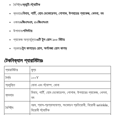
বৈশিষ্ট্যঃ
অ্যান্টি-স্ট্যাটিক
ব্যবহারঃ
বিবাহ, পার্টি, হোম ডেকোরেশন, পোশাক, উপহারের প্যাকেজ, খেলনা, নম
ওজনঃ
৯জিএসএম, ৫০জিএসএম
উপাদানঃ
পলিস্টার
প্যাকেজ অন্তর্ভুক্তঃ
৬টি টুল রোল ১০০ মিটার
প্রকারঃ
টুল কাপড়ের রোল, অর্গানজা রোল কাপড়
টেকনিক্যাল প্যারামিটারঃ
প্যারামিটার
মূল্য
দৈর্ঘ্য
১০০Y
প্রযুক্তি
বোনা এবং স্ট্যাম্প, বোনা
বিবাহ, পার্টি, হোম ডেকোরেশন, পোশাক, উপহারের প্যাকেজ, খেলনা,
ব্যবহার
নম
নরম, শ্বাস-প্রশ্বাসযোগ্য, সংকোচন প্রতিরোধী, বিরোধী wrinkle,
বৈশিষ্ট্য
বিরোধী স্ট্যাটিক