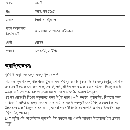
ঘনত্ব
২৮ ই
রঙ
সরল, বহু রঙের
মডেল
গ্লিটার, স্ট্যাম্প
যত্ন সংক্রান্ত
হাত ধোয়া বা শুকনো পরিষ্কার
নির্দেশাবলী
শৈলী
রোলস
প্রস্থ
১৫ সেমি, ৬ ইঞ্চি
অ্যাপ্লিকেশনঃ
প্রতিটি অনুষ্ঠানের জন্য অনন্য টুল রোলস!
আমাদের ফ্যাশনেবল, উচ্চমানের টুল রোলস বিভিন্ন ধরণের টুকরো তৈরির জন্য নিখুঁত, পোশাক
এবং স্কার্ট থেকে শুরু করে শাল, স্কার্ফ, পর্দা, টেবিল কভার এবং রানার পর্যন্ত।কিন্তু এগুলি
অনন্য পার্টি পোশাক এবং অন্যান্য ফ্যাশন পোশাক তৈরির জন্যও উপযুক্ত.
এই টুল রোলগুলি বিশেষ অনুষ্ঠানের জন্য নিখুঁত পছন্দ। এটি উপহার প্যাকেজিং, বিবাহের সজ্জা,
বা উত্সব ইভেন্টগুলির জন্য হোক না কেন, এই রোলগুলি অবশ্যই একটি বিবৃতি দেবে।তাদের
উচ্চমানের এবং বিস্তৃত রঙের সাথে, আমরা গ্যারান্টি দিচ্ছি যে আপনি আপনার ইভেন্টের জন্য
নিখুঁত কিছু পাবেন।
DIY সৃষ্টির এই আশ্চর্যজনক সুযোগটি মিস করবেন না! এখনই আপনার উচ্চমানের টুল রোলস
কিনুন।