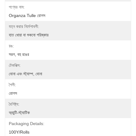
পণ্যের নাম:
Organza Tulle রোলস
যত্ন করার নির্দেশাবলী:
হাত ধোয়া বা শুকনো পরিষ্কার
রঙ:
সরল, বহু রঙের
টেকনিক্স:
বোনা এবং স্ট্যাম্প, বোনা
শৈলী:
রোলস
বৈশিষ্ট্য:
অ্যান্টি-স্ট্যাটিক
Packaging Details:
100Y/rolls