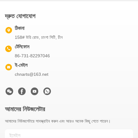
দ্রুত যোগাযোগ
ঠিকানা
158# উয়ি রোড, চাংশা সিটি, চীন
টেলিফোন
86-731-82297046
ই-মেইল
chnarts@163.net
আমাদের নিউজলেটার
আমাদের নিউজলেটারে সাবস্ক্রাইব করুন এবং আরও অনেক কিছু পেতে পারেন।