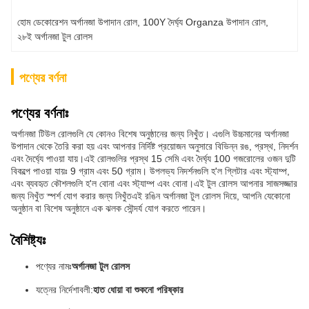
হোম ডেকোরেশন অর্গানজা উপাদান রোল
, 
100Y দৈর্ঘ্য Organza উপাদান রোল
, 
২৮ই অর্গানজা টুল রোলস
পণ্যের বর্ণনা
পণ্যের বর্ণনাঃ
অর্গানজা টিউল রোলগুলি যে কোনও বিশেষ অনুষ্ঠানের জন্য নিখুঁত। এগুলি উচ্চমানের অর্গানজা
উপাদান থেকে তৈরি করা হয় এবং আপনার নির্দিষ্ট প্রয়োজন অনুসারে বিভিন্ন রঙ, প্রস্থ, নিদর্শন
এবং দৈর্ঘ্যে পাওয়া যায়।এই রোলগুলির প্রস্থ 15 সেমি এবং দৈর্ঘ্য 100 গজরোলের ওজন দুটি
বিকল্পে পাওয়া যায়ঃ 9 গ্রাম এবং 50 গ্রাম। উপলভ্য নিদর্শনগুলি হ'ল গ্লিটার এবং স্ট্যাম্প,
এবং ব্যবহৃত কৌশলগুলি হ'ল বোনা এবং স্ট্যাম্প এবং বোনা।এই টুল রোলস আপনার সাজসজ্জার
জন্য নিখুঁত স্পর্শ যোগ করার জন্য নিখুঁতএই রঙিন অর্গানজা টুল রোলস দিয়ে, আপনি যেকোনো
অনুষ্ঠান বা বিশেষ অনুষ্ঠানে এক ঝলক সৌন্দর্য যোগ করতে পারেন।
বৈশিষ্ট্যঃ
পণ্যের নামঃ
অর্গানজা টুল রোলস
যত্নের নির্দেশাবলী:
হাত ধোয়া বা শুকনো পরিষ্কার