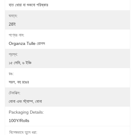
হাত ধোয়া বা শুকনো পরিষ্কার
ঘনত্ব:
28ই
পণ্যের নাম:
Organza Tulle রোলস
প্রস্থ:
১৫ সেমি, ৬ ইঞ্চি
রঙ:
সরল, বহু রঙের
টেকনিক্স:
বোনা এবং স্ট্যাম্প, বোনা
Packaging Details:
100Y/rolls
বিশেষভাবে তুলে ধরা: