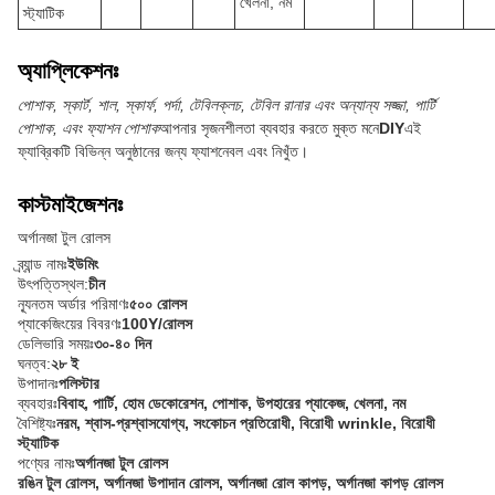
খেলনা, নম
স্ট্যাটিক
অ্যাপ্লিকেশনঃ
পোশাক, স্কার্ট, শাল, স্কার্ফ, পর্দা, টেবিলক্লচ, টেবিল রানার এবং অন্যান্য সজ্জা, পার্টি
পোশাক, এবং ফ্যাশন পোশাক
আপনার সৃজনশীলতা ব্যবহার করতে মুক্ত মনে
DIY
এই
ফ্যাব্রিকটি বিভিন্ন অনুষ্ঠানের জন্য ফ্যাশনেবল এবং নিখুঁত।
কাস্টমাইজেশনঃ
অর্গানজা টুল রোলস
ব্র্যান্ড নামঃ
ইউমিং
উৎপত্তিস্থল:
চীন
ন্যূনতম অর্ডার পরিমাণঃ
৫০০ রোলস
প্যাকেজিংয়ের বিবরণঃ
100Y/রোলস
ডেলিভারি সময়ঃ
৩০-৪০ দিন
ঘনত্ব:
২৮ ই
উপাদানঃ
পলিস্টার
ব্যবহারঃ
বিবাহ, পার্টি, হোম ডেকোরেশন, পোশাক, উপহারের প্যাকেজ, খেলনা, নম
বৈশিষ্ট্যঃ
নরম, শ্বাস-প্রশ্বাসযোগ্য, সংকোচন প্রতিরোধী, বিরোধী wrinkle, বিরোধী
স্ট্যাটিক
পণ্যের নামঃ
অর্গানজা টুল রোলস
রঙিন টুল রোলস, অর্গানজা উপাদান রোলস, অর্গানজা রোল কাপড়, অর্গানজা কাপড় রোলস