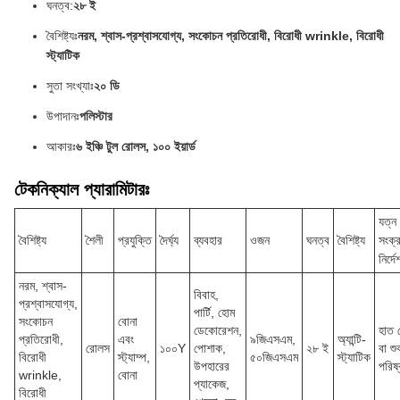
ঘনত্ব:
২৮ ই
বৈশিষ্ট্যঃ
নরম, শ্বাস-প্রশ্বাসযোগ্য, সংকোচন প্রতিরোধী, বিরোধী wrinkle, বিরোধী
স্ট্যাটিক
সুতা সংখ্যাঃ
২০ ডি
উপাদানঃ
পলিস্টার
আকারঃ
৬ ইঞ্চি টুল রোলস, ১০০ ইয়ার্ড
টেকনিক্যাল প্যারামিটারঃ
যত্ন
বৈশিষ্ট্য
শৈলী
প্রযুক্তি
দৈর্ঘ্য
ব্যবহার
ওজন
ঘনত্ব
বৈশিষ্ট্য
সংক্র
নির্দ
নরম, শ্বাস-
বিবাহ,
প্রশ্বাসযোগ্য,
পার্টি, হোম
সংকোচন
বোনা
ডেকোরেশন,
হাত ধ
প্রতিরোধী,
এবং
৯জিএসএম,
অ্যান্টি-
রোলস
১০০Y
পোশাক,
২৮ ই
বা শ
বিরোধী
স্ট্যাম্প,
৫০জিএসএম
স্ট্যাটিক
উপহারের
পরিষ
wrinkle,
বোনা
প্যাকেজ,
বিরোধী