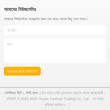
আমাদের নিউজলেটার
আমাদের নিউজলেটারে সাবস্ক্রাইব করুন এবং আরও অনেক কিছু পেতে পারেন।
আমাদের সাথে যোগাযোগ
গোপনীয়তা নীতি
|
সাইট ম্যাপ
| চীন ভালো গুণমান ফুলওয়ালা মোড়ানো কাগজ সরবরাহকারী।
কপিরাইট © 2022-2026 Hunan Famous Trading Co., Ltd. . সব সমস্ত
অধিকার সংরক্ষিত।