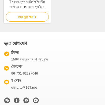
নীল স্নোফ্লেক প্যাটার্ন পলিয়েস্টার
অর্গানজা Tulle রোলস ফ্যাব্রিক
15.2cm
সেরা মূল্য পান
দ্রুত যোগাযোগ
ঠিকানা
158# উয়ি রোড, চাংশা সিটি, চীন
টেলিফোন
86-731-82297046
ই-মেইল
chnarts@163.net