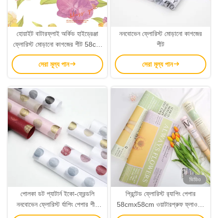
হোয়াইট বাটারফ্লাই অর্কিড হাইড্রেঞ্জা
ননবোভেন ফ্লোরিস্ট মোড়ানো কাগজের
ফ্লোরিস্ট মোড়ানো কাগজের শীট 58cm
শীট
X 58cm
সেরা মূল্য পান
সেরা মূল্য পান
ভিডিও
পোলকা ডট প্যাটার্ন ইকো-ফ্রেন্ডলি
প্রিন্টেড ফ্লোরিস্ট র‌্যাপিং পেপার
ননবোভেন ফ্লোরিস্ট র্যাপিং পেপার শীট
58cmx58cm ওয়াটারপ্রুফ ফ্লাওয়ার
60cm*60cm
র‌্যাপিং পেপার 80gsm