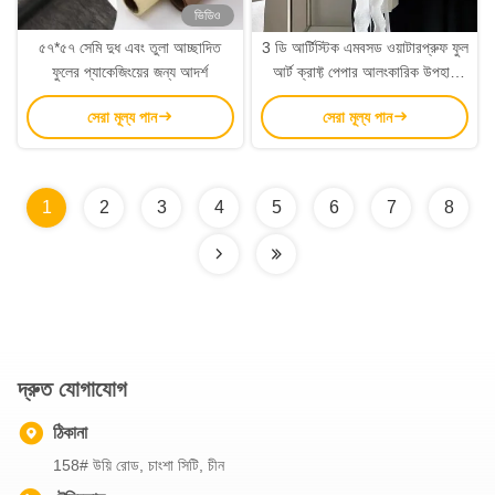
ভিডিও
৫৭*৫৭ সেমি দুধ এবং তুলা আচ্ছাদিত
3 ডি আর্টিস্টিক এমবসড ওয়াটারপ্রুফ ফুল
ফুলের প্যাকেজিংয়ের জন্য আদর্শ
আর্ট ক্রাফ্ট পেপার আলংকারিক উপহার
প্যাকেজিং ফুলের দোকান প্যাকেজিং কাগজ
সেরা মূল্য পান
সেরা মূল্য পান
ফুলের তোড়া প্যাকেজিং জন্য অনেক রঙের
1
2
3
4
5
6
7
8
দ্রুত যোগাযোগ
ঠিকানা
158# উয়ি রোড, চাংশা সিটি, চীন