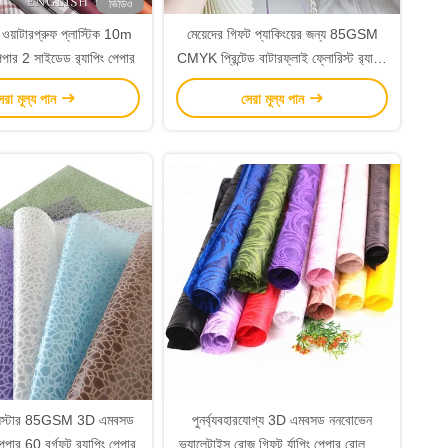
ভিডিও
ল ওয়াটারপ্রুফ প্লাস্টিক 10m
মেয়েদের গিফট প্যাকিংয়ের জন্য 85GSM
পেপার 2 সাইডেড র‌্যাপিং পেপার
CMYK প্রিন্টেড বাটারফ্লাই ফ্লোরিস্ট র‌্যাপিং
পেপার রোলস
েরা মূল্য পান
সেরা মূল্য পান
েস্টার 85GSM 3D এমবসড
পুনর্ব্যবহারযোগ্য 3D এমবসড ননবোভেন
পেপার 60 বর্গফুট র‍্যাপিং পেপার
ভ্যালেন্টাইন্স রোজ গিফট র্যাপিং পেপার রোল 58