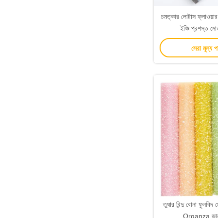
চমত্কার লোটাস ফ্লাওয়ার 
ইঞ্চি প্রশস্ত ম
সেরা মূল্য 
তুষার বিন্দু বোনা ফুলবিদ
Organza জ