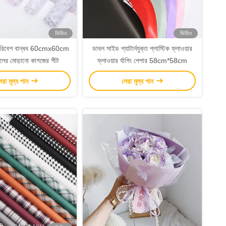
ভিডিও
ভিডিও
 পরিবেশ বান্ধব 60cmx60cm
ডাবল সাইড প্যাটার্নযুক্ত প্লাস্টিক ফ্লাওয়ার
লের মোড়ানো কাগজের শীট
ফ্লাওয়ার র্যাপিং পেপার 58cm*58cm
েরা মূল্য পান
সেরা মূল্য পান