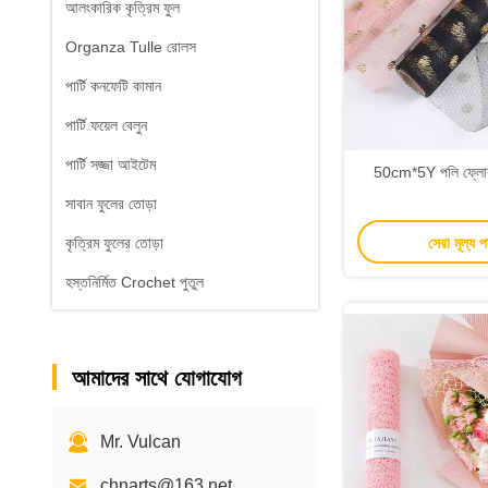
আলংকারিক কৃত্রিম ফুল
Organza Tulle রোলস
পার্টি কনফেটি কামান
পার্টি ফয়েল বেলুন
পার্টি সজ্জা আইটেম
50cm*5Y পলি ফ্লোর
সাবান ফুলের তোড়া
সেরা মূল্য 
কৃত্রিম ফুলের তোড়া
হস্তনির্মিত Crochet পুতুল
আমাদের সাথে যোগাযোগ
Mr. Vulcan
chnarts@163.net