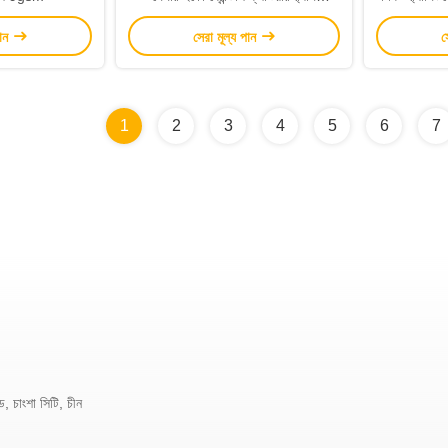
58cm*10m
পান
সেরা মূল্য পান
স
1
2
3
4
5
6
7
 চাংশা সিটি, চীন