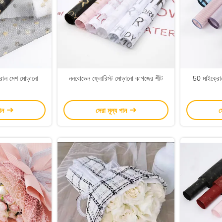
াল মেশ মোড়ানো
ননবোভেন ফ্লোরিস্ট মোড়ানো কাগজের শীট
50 মাইক্রোন
পান
সেরা মূল্য পান
স