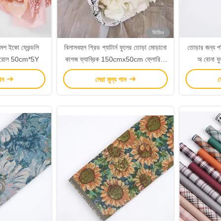
ভিডিও
মেশ ইকো ফ্রেন্ডলি
বিলাসবহুল গ্রিড প্যাটার্ন ফুলের তোড়া মোড়ানো
তোড়ার জন্য
পার রোল 50cm*5Y
কাগজ ফ্যাব্রিক 150cmx50cm ফ্লোরিস্ট
অ বোনা ফু
প্যাকিং ফ্যাব্রিক
পান
সেরা মূল্য পান
স