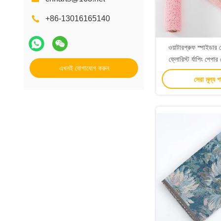
+86-13016165140
ওয়াটারপ্রুফ স্পাইডার 
ফ্লোরিস্ট র্যাপিং পে
এখনই যোগাযোগ করুন
সেরা মূল্য 