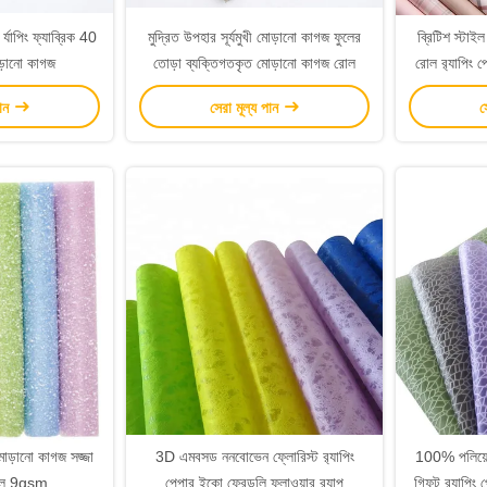
র্যাপিং ফ্যাব্রিক 40
মুদ্রিত উপহার সূর্যমুখী মোড়ানো কাগজ ফুলের
ব্রিটিশ স্টাই
োড়ানো কাগজ
তোড়া ব্যক্তিগতকৃত মোড়ানো কাগজ রোল
রোল র‌্যাপিং 
পান
সেরা মূল্য পান
স
 মোড়ানো কাগজ সজ্জা
3D এমবসড ননবোভেন ফ্লোরিস্ট র‍্যাপিং
100% পলিয়
াল 9gsm
পেপার ইকো ফ্রেন্ডলি ফ্লাওয়ার র‍্যাপ
গিফট র‍্যাপিং 