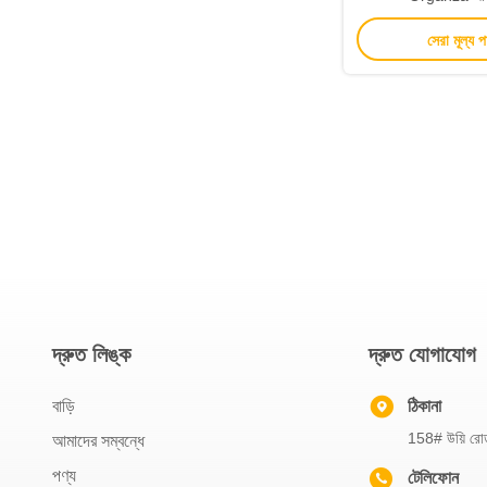
সেরা মূল্য 
দ্রুত লিঙ্ক
দ্রুত যোগাযোগ
বাড়ি
ঠিকানা
158# উয়ি রোড,
আমাদের সম্বন্ধে
পণ্য
টেলিফোন