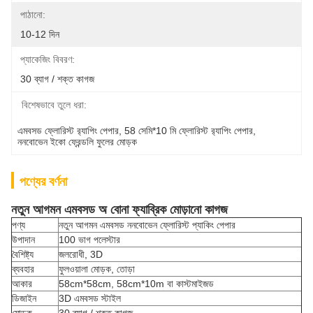
পাঠানো:
10-12 দিন
প্যাকেজিং বিবরণ:
30 ব্যাগ / শক্ত কাগজ
বিশেষভাবে তুলে ধরা:
এমবসড ফ্লোরিস্ট র‍্যাপিং পেপার
, 
58 সেমি*10 মি ফ্লোরিস্ট র‍্যাপিং পেপার
, 
ননবোভেন ইকো ফ্রেন্ডলি ফুলের মোড়ক
পণ্যের বর্ণনা
নতুন আগমন এমবসড অ বোনা ফ্যাব্রিক মোড়ানো কাগজ
পণ্য
নতুন আগমন এমবসড ননবোভেন ফ্লোরিস্ট প্যাকিং পেপার
উপাদান
100 ভাগ পলেস্টার
বৈশিষ্ট্য
জলরোধী, 3D
ব্যবহার
ফুলওয়ালা মোড়ক, তোড়া
আকার
58cm*58cm, 58cm*10m বা কাস্টমাইজড
ডিজাইন
3D এমবসড স্টাইল