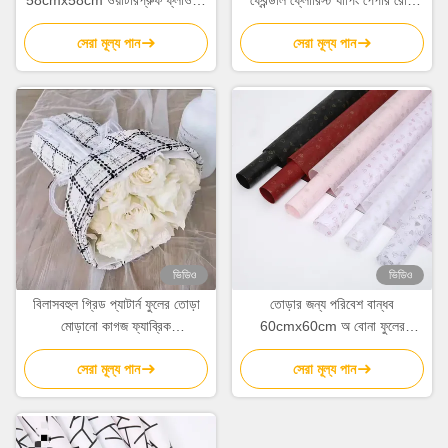
র‌্যাপিং পেপার 80gsm
50cm*5Y
সেরা মূল্য পান
সেরা মূল্য পান
ভিডিও
ভিডিও
বিলাসবহুল গ্রিড প্যাটার্ন ফুলের তোড়া
তোড়ার জন্য পরিবেশ বান্ধব
মোড়ানো কাগজ ফ্যাব্রিক
60cmx60cm অ বোনা ফুলের
150cmx50cm ফ্লোরিস্ট প্যাকিং
মোড়ানো কাগজের শীট
সেরা মূল্য পান
সেরা মূল্য পান
ফ্যাব্রিক