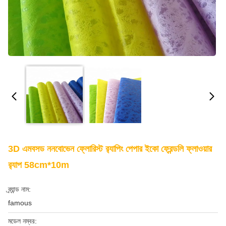
3D এমবসড ননবোভেন ফ্লোরিস্ট র‍্যাপিং পেপার ইকো ফ্রেন্ডলি ফ্লাওয়ার
র‍্যাপ 58cm*10m
ব্র্যান্ড নাম:
famous
মডেল নম্বর: