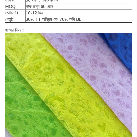
মোড়ক
30 ব্যাগ / শক্ত কাগজ
MOQ
স্টক মধ্যে 60 রোল
ডেলিভারি
10-12 দিন
পেমেন্ট
30% TT অগ্রিম এবং 70% কপি BL
পণ্যের বিবরণ: