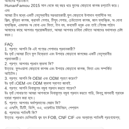
আমাদের প্রতিষ্ঠান:
HunanFamou 2015 সাল থেকে বহু বছর ধরে ফুলের মোড়ানো কাগজ রপ্তানি করে।
এবং
আমরা চীন মধ্যে একটি নেতৃস্থানীয় সরবরাহকারী.ফুল মোড়ানো উপাদান প্লাস্টিক সহ
ফিল্ম, মুদ্রিত কাগজ, ক্রাফট পেপার, টিস্যু পেপার, ঢেউতোলা কাগজ, জাল ফ্যাব্রিক, অ বোনা
ফ্যাব্রিক, এমবসড অ বোনা এবং ফিতা, টান নম, কনফেটি ধনুক এবং তাই।প্লিজ পাঠান
আমাদের কাছে আপনার প্রয়োজনীয়তা, আমরা আপনার চাহিদা মেটাতে আমাদের যথাসাধ্য চেষ্টা
করব।
FAQ:
1. প্রশ্ন: আপনি কি এই পণ্যের পেশাদার প্রদানকারী?
উঃ হ্যাঁ।আমরা চীনে ফুল বিক্রেতা এবং উপহার মোড়ানো কাগজের একটি নেতৃস্থানীয়
প্রদানকারী।
2. প্রশ্ন: আপনার প্রধান ব্যবসা কি?
উত্তর: ফুলওয়ালা মোড়ানো কাগজ এবং উপহার মোড়ানো কাগজ, ফিতা এবং সম্পর্কিত
আইটেম।
3. প্রশ্ন: আপনি কি OEM এবং ODM গ্রহণ করেন?
উঃ হ্যাঁ।OEM এবং ODM ব্যবসা স্বাগত জানাই.
4. প্রশ্ন: আপনি বিনামূল্যে নমুনা প্রদান করতে পারেন?
উঃ হ্যাঁ।সাধারণত আমরা আপনাকে বিনামূল্যে নমুনা প্রদান করতে পারি, কিন্তু মালবাহী গ্রাহক
দ্বারা প্রদান করা হবে।
5. প্রশ্ন: আপনার অর্থপ্রদানের মেয়াদ কি?
এ: এল/সি, টি/টি, ডিপি, ওএ, ওয়েস্টার ইউনিয়ন, পেপ্যাল
6. প্রসবের শর্তাবলী কি?
উত্তর: প্রধান ডেলিভারি শব্দ হল FOB, CNF CIF এবং অন্যান্য শর্তাবলী গ্রহণযোগ্য;