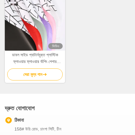
ভিডিও
ডাবল সাইড প্যাটার্নযুক্ত প্লাস্টিক
ফ্লাওয়ার ফ্লাওয়ার র্যাপিং পেপার
58cm*58cm
সেরা মূল্য পান
দ্রুত যোগাযোগ
ঠিকানা
158# উয়ি রোড, চাংশা সিটি, চীন