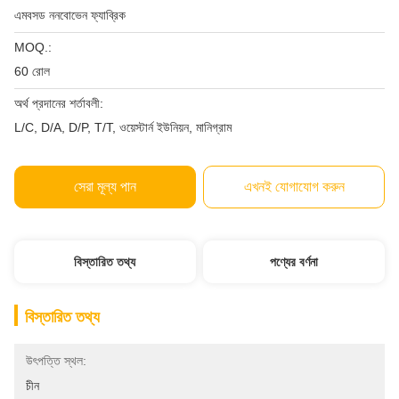
এমবসড ননবোভেন ফ্যাব্রিক
MOQ.:
60 রোল
অর্থ প্রদানের শর্তাবলী:
L/C, D/A, D/P, T/T, ওয়েস্টার্ন ইউনিয়ন, মানিগ্রাম
সেরা মূল্য পান
এখনই যোগাযোগ করুন
বিস্তারিত তথ্য
পণ্যের বর্ণনা
বিস্তারিত তথ্য
উৎপত্তি স্থল:
চীন