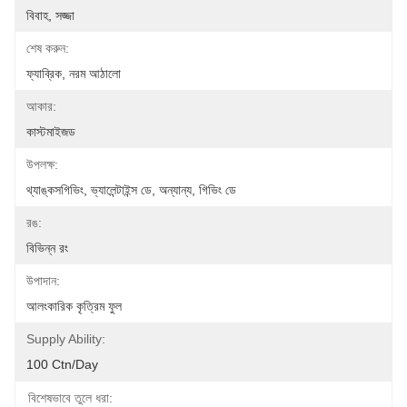
বিবাহ, সজ্জা
শেষ করুন:
ফ্যাব্রিক, নরম আঠালো
আকার:
কাস্টমাইজড
উপলক্ষ:
থ্যাঙ্কসগিভিং, ভ্যালেন্টাইন্স ডে, অন্যান্য, গিভিং ডে
রঙ:
বিভিন্ন রং
উপাদান:
আলংকারিক কৃত্রিম ফুল
Supply Ability:
100 Ctn/day
বিশেষভাবে তুলে ধরা: