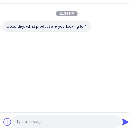
11:36 PM
Good day, what product are you looking for?
আমাদের সাথে যোগাযোগ
গোপনীয়তা নীতি
|
সাইট ম্যাপ
| চীন ভালো গুণমান ফুলওয়ালা মোড়ানো কাগজ সরবরাহকারী।
কপিরাইট © 2022-2026 Hunan Famous Trading Co., Ltd. . সব সমস্ত
অধিকার সংরক্ষিত।