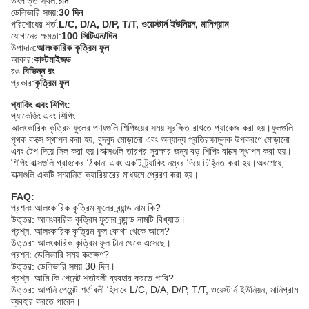
উৎপত্তি স্থল:
চীন
ডেলিভারি সময়:
30 দিন
পরিশোধের শর্ত:
L/C, D/A, D/P, T/T, ওয়েস্টার্ন ইউনিয়ন, মানিগ্রাম
যোগানের ক্ষমতা:
100 সিটিএন/দিন
উপাদান:
আলংকারিক কৃত্রিম ফুল
আকার:
কাস্টমাইজড
রঙ:
বিভিন্ন রং
প্রকার:
কৃত্রিম ফুল
প্যাকিং এবং শিপিং:
প্যাকেজিং এবং শিপিং
আলংকারিক কৃত্রিম ফুলের পণ্যগুলি শিপিংয়ের সময় সুরক্ষিত রাখতে প্যাকেজ করা হয়।ফুলগুলি
পৃথক বাক্সে স্থাপন করা হয়, বুদবুদ মোড়ানো এবং অন্যান্য প্রতিরক্ষামূলক উপকরণে মোড়ানো
এবং টেপ দিয়ে সিল করা হয়।বাক্সগুলি তারপর সুরক্ষার জন্য বড় শিপিং বাক্সে স্থাপন করা হয়।
শিপিং বাক্সগুলি গ্রাহকের ঠিকানা এবং একটি ট্র্যাকিং নম্বর দিয়ে চিহ্নিত করা হয়।অবশেষে,
বাক্সগুলি একটি সম্মানিত ক্যারিয়ারের মাধ্যমে প্রেরণ করা হয়।
FAQ:
প্রশ্নঃ আলংকারিক কৃত্রিম ফুলের ব্র্যান্ড নাম কি?
উত্তর: আলংকারিক কৃত্রিম ফুলের ব্র্যান্ড নামটি বিখ্যাত।
প্রশ্ন: আলংকারিক কৃত্রিম ফুল কোথা থেকে আসে?
উত্তর: আলংকারিক কৃত্রিম ফুল চীন থেকে এসেছে।
প্রশ্ন: ডেলিভারি সময় কতক্ষণ?
উত্তর: ডেলিভারি সময় 30 দিন।
প্রশ্ন: আমি কি পেমেন্ট শর্তাবলী ব্যবহার করতে পারি?
উত্তর: আপনি পেমেন্ট শর্তাবলী হিসাবে L/C, D/A, D/P, T/T, ওয়েস্টার্ন ইউনিয়ন, মানিগ্রাম
ব্যবহার করতে পারেন।