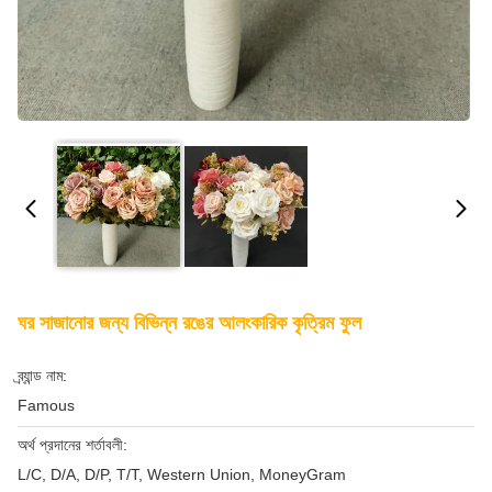
ঘর সাজানোর জন্য বিভিন্ন রঙের আলংকারিক কৃত্রিম ফুল
ব্র্যান্ড নাম:
Famous
অর্থ প্রদানের শর্তাবলী:
L/C, D/A, D/P, T/T, Western Union, MoneyGram