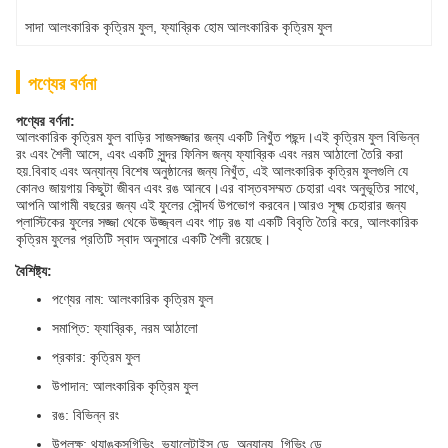
সাদা আলংকারিক কৃত্রিম ফুল
, 
ফ্যাব্রিক হোম আলংকারিক কৃত্রিম ফুল
পণ্যের বর্ণনা
পণ্যের বর্ণনা:
আলংকারিক কৃত্রিম ফুল বাড়ির সাজসজ্জার জন্য একটি নিখুঁত পছন্দ।এই কৃত্রিম ফুল বিভিন্ন
রং এবং শৈলী আসে, এবং একটি সুন্দর ফিনিস জন্য ফ্যাব্রিক এবং নরম আঠালো তৈরি করা
হয়.বিবাহ এবং অন্যান্য বিশেষ অনুষ্ঠানের জন্য নিখুঁত, এই আলংকারিক কৃত্রিম ফুলগুলি যে
কোনও জায়গায় কিছুটা জীবন এবং রঙ আনবে।এর বাস্তবসম্মত চেহারা এবং অনুভূতির সাথে,
আপনি আগামী বছরের জন্য এই ফুলের সৌন্দর্য উপভোগ করবেন।আরও সূক্ষ্ম চেহারার জন্য
প্লাস্টিকের ফুলের সজ্জা থেকে উজ্জ্বল এবং গাঢ় রঙ যা একটি বিবৃতি তৈরি করে, আলংকারিক
কৃত্রিম ফুলের প্রতিটি স্বাদ অনুসারে একটি শৈলী রয়েছে।
বৈশিষ্ট্য:
পণ্যের নাম: আলংকারিক কৃত্রিম ফুল
সমাপ্তি: ফ্যাব্রিক, নরম আঠালো
প্রকার: কৃত্রিম ফুল
উপাদান: আলংকারিক কৃত্রিম ফুল
রঙ: বিভিন্ন রং
উপলক্ষ: থ্যাঙ্কসগিভিং, ভ্যালেন্টাইন্স ডে, অন্যান্য, গিভিং ডে