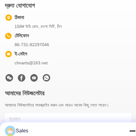
দ্রুত যোগাযোগ
ঠিকানা
158# উয়ি রোড, চাংশা সিটি, চীন
টেলিফোন
86-731-82297046
ই-মেইল
chnarts@163.net
আমাদের নিউজলেটার
আমাদের নিউজলেটারে সাবস্ক্রাইব করুন এবং আরও অনেক কিছু পেতে পারেন।
Sales