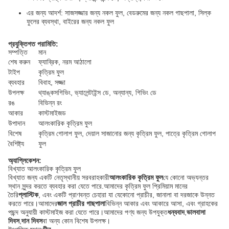
এর জন্য আদর্শ: সাজসজ্জার জন্য নকল ফুল, বেডরুমের জন্য নকল গাছপালা, সিল্ক
ফুলের ব্যবস্থা, বাইরের জন্য নকল ফুল
প্রযুক্তিগত পরামিতি:
সম্পত্তি
মান
শেষ করুন
ফ্যাব্রিক, নরম আঠালো
টাইপ
কৃত্রিম ফুল
ব্যবহার
বিবাহ, সজ্জা
উপলক্ষ
থ্যাঙ্কসগিভিং, ভ্যালেন্টাইন্স ডে, অন্যান্য, গিভিং ডে
রঙ
বিভিন্ন রং
আকার
কাস্টমাইজড
উপাদান
আলংকারিক কৃত্রিম ফুল
বিশেষ
কৃত্রিম গোলাপ ফুল, দেয়াল সাজানোর জন্য কৃত্রিম ফুল, পাত্রে কৃত্রিম গোলাপ
বৈশিষ্ট্য
ফুল
অ্যাপ্লিকেশন:
বিখ্যাত আলংকারিক কৃত্রিম ফুল
বিখ্যাত জন্য একটি নেতৃস্থানীয় সরবরাহকারী
আলংকারিক কৃত্রিম ফুল
যে কোনো অভ্যন্তর
স্থান সুন্দর করতে ব্যবহার করা যেতে পারে.আমাদের কৃত্রিম ফুল প্রিমিয়াম মানের
তৈরি
প্লাস্টিক
, এবং একটি প্রাণবন্ত চেহারা যা যেকোনো প্রাচীর, জানালা বা দরজাকে উন্নত
করতে পারে।আমাদের
জাল প্রাচীর গাছপালা
বিভিন্ন আকার এবং আকারে আসা, এবং গ্রাহকের
পছন্দ অনুযায়ী কাস্টমাইজ করা যেতে পারে।আমাদের পণ্য জন্য উপযুক্ত
ধন্যবাদ
,
ভালবাসা
দিবস
,
দান দিবস
বা অন্য কোন বিশেষ উপলক্ষ।