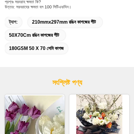
প্রশ্নঃ সরবরাহ ক্ষমতা কি?
উত্তর: সরবরাহের ক্ষমতা হল 100 সিটিএন/দিন।
ট্যাগ:
210mmx297mm রঙিন কাগজের শীট
50X70Cm রঙিন কাগজের শীট
180GSM 50 X 70 সেমি কাগজ
সংশ্লিষ্ট পণ্য