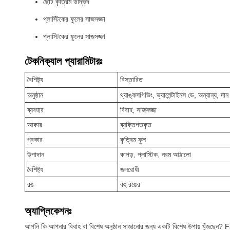
ছোট কৃত্রিম উদ্ভিদ
প্লাস্টিকের ফুলের সাজসজ্জা
প্লাস্টিকের ফুলের সাজসজ্জা
টেকনিক্যাল প্যারামিটারঃ
বৈশিষ্ট্য
বিস্তারিত
অনুষ্ঠান
থ্যাঙ্কসগিভিং, ভ্যালেন্টাইনস ডে, অন্যান্য, দান
ব্যবহার
বিবাহ, সাজসজ্জা
আকার
ব্যক্তিগতকৃত
প্রকার
কৃত্রিম ফুল
উপাদান
কাপড়, প্লাস্টিক, নরম আঠালো
বৈশিষ্ট্য
জলরোধী
রঙ
বহু রঙের
অ্যাপ্লিকেশনঃ
আপনি কি আপনার বিবাহ বা বিশেষ অনুষ্ঠান সাজানোর জন্য একটি বিশেষ উপায় খুঁজছেন? 