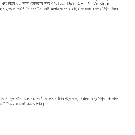
পাবেন। এবং মাত্র ৩০ দিনের ডেলিভারি সময় এবং L/C, D/A, D/P, T/T, Western
াহ ক্ষমতা প্রতিদিন ১০০ টন, তাই আপনি আপনার বাড়ির সাজসজ্জার জন্য নিখুঁত সিল্ক
ৈরি, প্লাস্টিক, এবং নরম আঠালো জলরোধী বৈশিষ্ট্য সঙ্গে, বিবাহের জন্য নিখুঁত, প্রসাধন,
 কোটি টাকার সাপ্লাই করতে পারি।