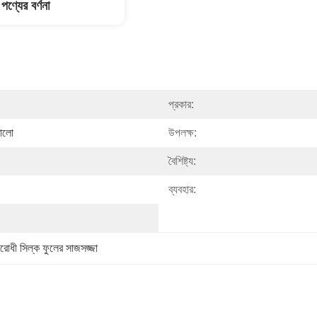
পণ্যের বর্ণনা
প্রকার:
ঠালো
উপলক্ষ:
বৈশিষ্ট্য:
ব্যবহার:
োধী সিল্ক ফুলের সাজসজ্জা