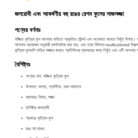
জলরোধী এবং আকর্ষণীয় বহু রঙের রেশম ফুলের সাজসজ্জা
পণ্যের বর্ণনাঃ
সজ্জিত কৃত্রিম ফুল আপনার বাড়িতে প্রকৃতির সৌন্দর্য এবং সতেজতা আনতে নিখুঁত উপায়।
আপনার প্রয়োজন অনুযায়ী কাস্টমাইজ করা যায়, এবং তারা বিভিন্ন multicolored বিকল্প আ
কৃত্রিম ফুলগুলি বাড়ির সজ্জার জন্যও প্রতিদিনের ব্যবহারের জন্য নিখুঁত এবং এটি আপন
বৈশিষ্ট্যঃ
পণ্যের নাম: সজ্জিত কৃত্রিম ফুল
উপাদান: কাপড়, প্লাস্টিক, নরম আঠালো
ব্যবহারঃ বিবাহ, সজ্জা
বৈশিষ্ট্যঃ জলরোধী
প্রকারঃ কৃত্রিম ফুল
রঙঃ বহু রঙের