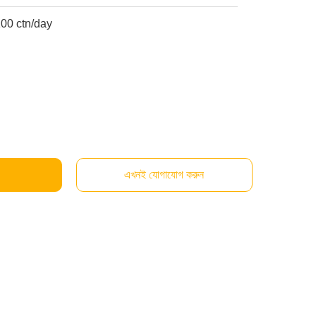
00 ctn/day
এখনই যোগাযোগ করুন