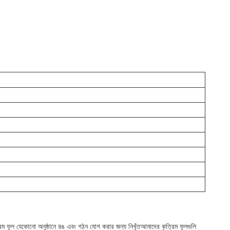
ফুল যেকোনো অনুষ্ঠানে রঙ এবং গঠন যোগ করার জন্য নিখুঁতআমাদের কৃত্রিম ফুলগুলি