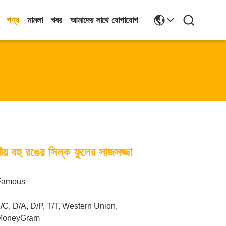
পণ্য
মামলা
খবর
আমাদের সাথে যোগাযোগ
় বহু রঙের সিল্ক ফুলের সাজসজ্জা
Famous
/C, D/A, D/P, T/T, Western Union,
MoneyGram