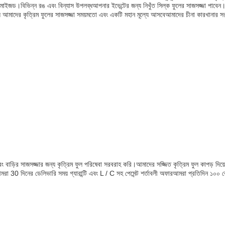
াস্টমাইজড।বিভিন্ন রঙ এবং বিন্যাস উপলব্ধআপনার ইভেন্টের জন্য নিখুঁত সিল্ক ফুলের সাজসজ্জা 
দের কৃত্রিম ফুলের সাজসজ্জা সময়মতো এবং একটি মহান মূল্যে আসবেআমাদের চীনা কারখানার সরবর
 বাড়ির সাজসজ্জার জন্য কৃত্রিম ফুল পরিষেবা সরবরাহ করি।আমাদের সজ্জিত কৃত্রিম ফুল কাপড় দিয়ে ত
.আমরা 30 দিনের ডেলিভারি সময় গ্যারান্টি এবং L / C সহ পেমেন্ট শর্তাবলী অফারআমরা প্রতিদিন ১০০