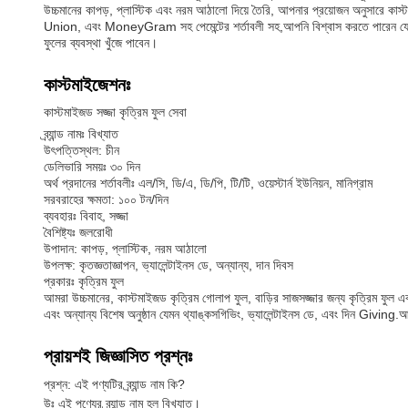
উচ্চমানের কাপড়, প্লাস্টিক এবং নরম আঠালো দিয়ে তৈরি, আপনার প্রয়োজন অনুসারে ক
Union, এবং MoneyGram সহ পেমেন্টের শর্তাবলী সহ,আপনি বিশ্বাস করতে পারেন যে আমা
ফুলের ব্যবস্থা খুঁজে পাবেন।
কাস্টমাইজেশনঃ
কাস্টমাইজড সজ্জা কৃত্রিম ফুল সেবা
ব্র্যান্ড নামঃ বিখ্যাত
উৎপত্তিস্থল: চীন
ডেলিভারি সময়ঃ ৩০ দিন
অর্থ প্রদানের শর্তাবলীঃ এল/সি, ডি/এ, ডি/পি, টি/টি, ওয়েস্টার্ন ইউনিয়ন, মানিগ্রাম
সরবরাহের ক্ষমতা: ১০০ টন/দিন
ব্যবহারঃ বিবাহ, সজ্জা
বৈশিষ্ট্যঃ জলরোধী
উপাদান: কাপড়, প্লাস্টিক, নরম আঠালো
উপলক্ষ: কৃতজ্ঞতাজ্ঞাপন, ভ্যালেন্টাইনস ডে, অন্যান্য, দান দিবস
প্রকারঃ কৃত্রিম ফুল
আমরা উচ্চমানের, কাস্টমাইজড কৃত্রিম গোলাপ ফুল, বাড়ির সাজসজ্জার জন্য কৃত্রিম ফুল এবং
এবং অন্যান্য বিশেষ অনুষ্ঠান যেমন থ্যাঙ্কসগিভিং, ভ্যালেন্টাইনস ডে, এবং দিন Giving
প্রায়শই জিজ্ঞাসিত প্রশ্নঃ
প্রশ্ন: এই পণ্যটির ব্র্যান্ড নাম কি?
উঃ এই পণ্যের ব্র্যান্ড নাম হল বিখ্যাত।