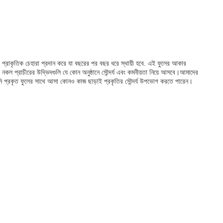
 প্রাকৃতিক চেহারা প্রদান করে যা বছরের পর বছর ধরে স্থায়ী হবে. এই ফুলের আকার
 নকল প্রাচীরের উদ্ভিদগুলি যে কোন অনুষ্ঠানে সৌন্দর্য এবং কমনীয়তা নিয়ে আসবে।আমাদের
 আপনি প্রকৃত ফুলের সাথে আসা কোনও কাজ ছাড়াই প্রকৃতির সৌন্দর্য উপভোগ করতে পারেন।