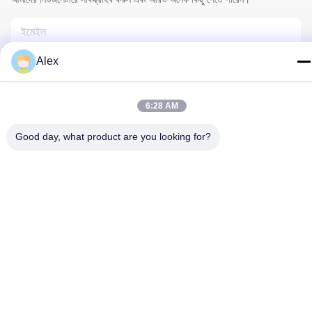
Alex
6:28 AM
Good day, what product are you looking for?
আমাদের সাথে যোগাযোগ
গোপনীয়তা নীতি
|
সাইট ম্যাপ
| চীন ভালো গুণমান ফুলওয়ালা মোড়ানো কাগজ সরবরাহকারী।
কপিরাইট © 2022-2026 Hunan Famous Trading Co., Ltd. . সব সমস্ত
অধিকার সংরক্ষিত।