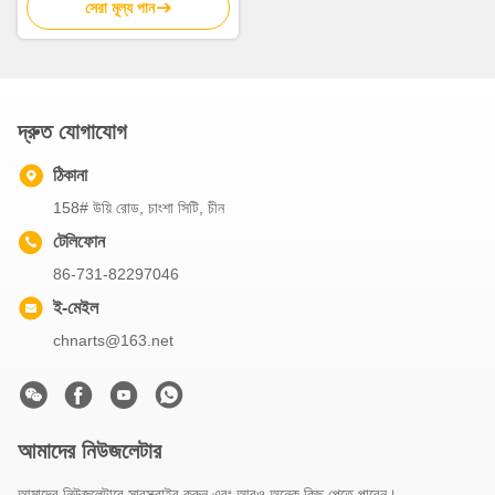
সেরা মূল্য পান
দ্রুত যোগাযোগ
ঠিকানা
158# উয়ি রোড, চাংশা সিটি, চীন
টেলিফোন
86-731-82297046
ই-মেইল
chnarts@163.net
আমাদের নিউজলেটার
আমাদের নিউজলেটারে সাবস্ক্রাইব করুন এবং আরও অনেক কিছু পেতে পারেন।