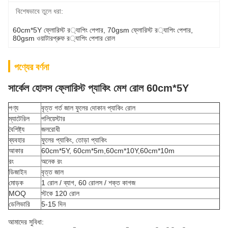
বিশেষভাবে তুলে ধরা:
60cm*5Y ফ্লোরিস্ট র‌্যাপিং পেপার
, 
70gsm ফ্লোরিস্ট র‌্যাপিং পেপার
, 
80gsm ওয়াটারপ্রুফ র‌্যাপিং পেপার রোল
পণ্যের বর্ণনা
সার্কেল হোলস ফ্লোরিস্ট প্যাকিং মেশ রোল 60cm*5Y
পণ্য
বৃত্ত গর্ত জাল ফুলের দোকান প্যাকিং রোল
ম্যাটেরিল
পলিয়েস্টার
বৈশিষ্ট্য
জলরোধী
ব্যবহার
ফুলের প্যাকিং, তোড়া প্যাকিং
আকার
60cm*5Y, 60cm*5m,60cm*10Y,60cm*10m
রং
অনেক রং
ডিজাইন
বৃত্ত জাল
মোড়ক
1 রোল / ব্যাগ, 60 রোলস / শক্ত কাগজ
MOQ
স্টকে 120 রোল
ডেলিভারি
5-15 দিন
আমাদের সুবিধা: