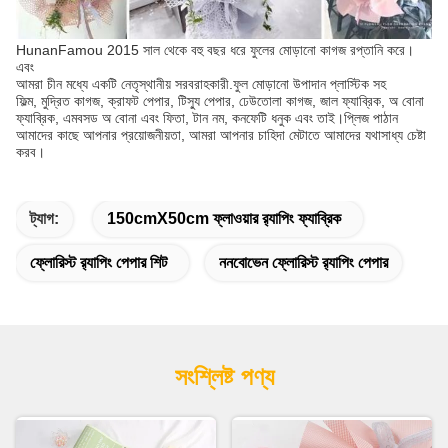
HunanFamou 2015 সাল থেকে বহু বছর ধরে ফুলের মোড়ানো কাগজ রপ্তানি করে।
এবং
আমরা চীন মধ্যে একটি নেতৃস্থানীয় সরবরাহকারী.ফুল মোড়ানো উপাদান প্লাস্টিক সহ
ফিল্ম, মুদ্রিত কাগজ, ক্রাফট পেপার, টিস্যু পেপার, ঢেউতোলা কাগজ, জাল ফ্যাব্রিক, অ বোনা
ফ্যাব্রিক, এমবসড অ বোনা এবং ফিতা, টান নম, কনফেটি ধনুক এবং তাই।প্লিজ পাঠান
আমাদের কাছে আপনার প্রয়োজনীয়তা, আমরা আপনার চাহিদা মেটাতে আমাদের যথাসাধ্য চেষ্টা
করব।
ট্যাগ:
150cmX50cm ফ্লাওয়ার র‌্যাপিং ফ্যাব্রিক
ফ্লোরিস্ট র‌্যাপিং পেপার শিট
ননবোভেন ফ্লোরিস্ট র‌্যাপিং পেপার
সংশ্লিষ্ট পণ্য