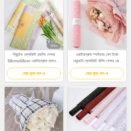
ভিডিও
প্রিন্টেড ফ্লোরিস্ট র‌্যাপিং পেপার
ওয়াটারপ্রুফ স্পাইডার মেশ ইকো
58cmx58cm ওয়াটারপ্রুফ ফ্লাওয়ার
ফ্রেন্ডলি ফ্লোরিস্ট র্যাপিং পেপার রোল
র‌্যাপিং পেপার 80gsm
50cm*5Y
সেরা মূল্য পান
সেরা মূল্য পান