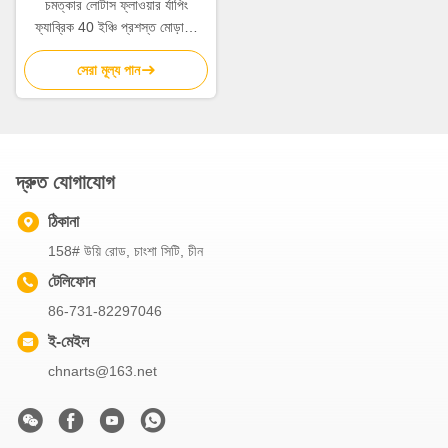
চমত্কার লোটাস ফ্লাওয়ার র্যাপিং
ফ্যাব্রিক 40 ইঞ্চি প্রশস্ত মোড়ানো
কাগজ
সেরা মূল্য পান
দ্রুত যোগাযোগ
ঠিকানা
158# উয়ি রোড, চাংশা সিটি, চীন
টেলিফোন
86-731-82297046
ই-মেইল
chnarts@163.net