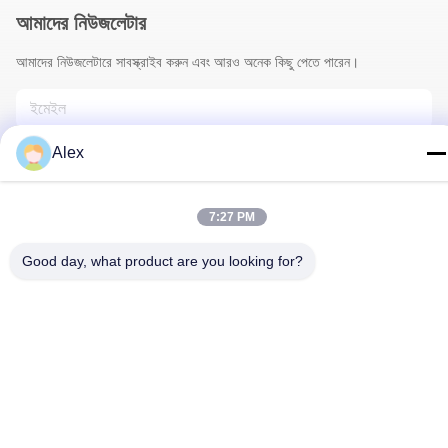
আমাদের নিউজলেটার
আমাদের নিউজলেটারে সাবস্ক্রাইব করুন এবং আরও অনেক কিছু পেতে পারেন।
Alex
7:27 PM
Good day, what product are you looking for?
আমাদের সাথে যোগাযোগ
গোপনীয়তা নীতি
|
সাইট ম্যাপ
| চীন ভালো গুণমান ফুলওয়ালা মোড়ানো কাগজ সরবরাহকারী।
কপিরাইট © 2022-2026 Hunan Famous Trading Co., Ltd. . সব সমস্ত
অধিকার সংরক্ষিত।