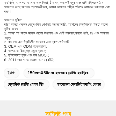
ফ্যাব্রিক, এমবসড অ বোনা এবং ফিতা, টান নম, কনফেটি ধনুক এবং তাই।প্লিজ পাঠান
আমাদের কাছে আপনার প্রয়োজনীয়তা, আমরা আপনার চাহিদা মেটাতে আমাদের যথাসাধ্য চেষ্টা
করব।
আমাদের সুবিধা:
কারণ আমরা একজন নেতৃস্থানীয় পেশাদার সরবরাহকারী, আমাদের নিম্নলিখিত হিসাবে অনেক
সুবিধা রয়েছে।
1. আমরা আপনাকে অনেক ধরণের উপাদান এবং শৈলী সরবরাহ করতে পারি, রঙ এবং আকারে
সমৃদ্ধ;
2. কম দাম এবং স্থিতিশীল সরবরাহ এবং দ্রুত ডেলিভারি;
3. OEM এবং ODM গ্রহণযোগ্য;
4. আপনাকে বিনামূল্যে নমুনা প্রদান;
5. যুক্তিসঙ্গত মূল্য এবং কম MOQ；
6. 2011 সাল থেকে বাজারে ভাল ক্রেডিট;
ট্যাগ:
150cmX50cm ফ্লাওয়ার র‌্যাপিং ফ্যাব্রিক
ফ্লোরিস্ট র‌্যাপিং পেপার শিট
ননবোভেন ফ্লোরিস্ট র‌্যাপিং পেপার
সংশ্লিষ্ট পণ্য