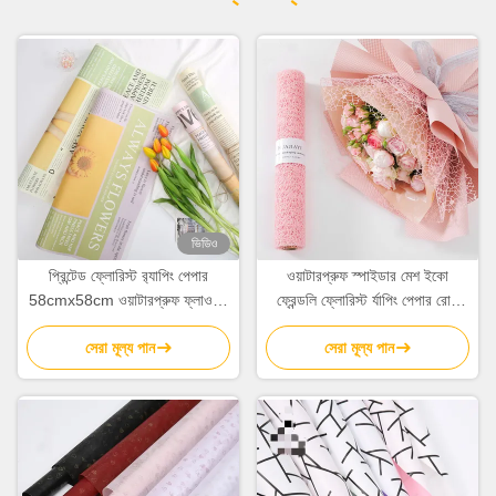
ভিডিও
প্রিন্টেড ফ্লোরিস্ট র‌্যাপিং পেপার
ওয়াটারপ্রুফ স্পাইডার মেশ ইকো
58cmx58cm ওয়াটারপ্রুফ ফ্লাওয়ার
ফ্রেন্ডলি ফ্লোরিস্ট র্যাপিং পেপার রোল
র‌্যাপিং পেপার 80gsm
50cm*5Y
সেরা মূল্য পান
সেরা মূল্য পান