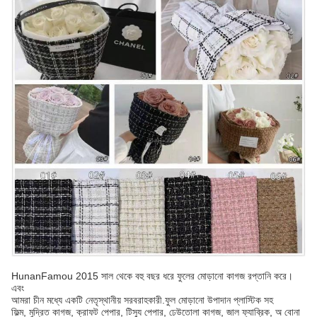
HunanFamou 2015 সাল থেকে বহু বছর ধরে ফুলের মোড়ানো কাগজ রপ্তানি করে।
এবং
আমরা চীন মধ্যে একটি নেতৃস্থানীয় সরবরাহকারী.ফুল মোড়ানো উপাদান প্লাস্টিক সহ
ফিল্ম, মুদ্রিত কাগজ, ক্রাফট পেপার, টিস্যু পেপার, ঢেউতোলা কাগজ, জাল ফ্যাব্রিক, অ বোনা