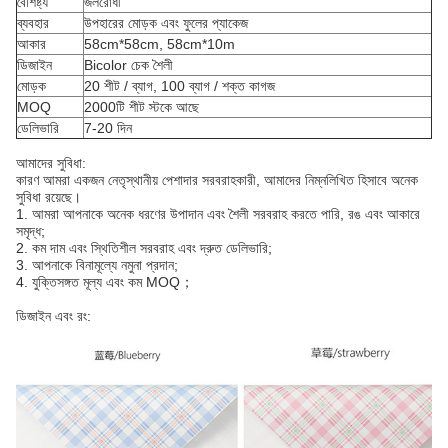
বৈশিষ্ট্য
জলরোধী
ব্যবহার
উপহারের মোড়ক এবং ফুলের প্যাকেজ
আকার
58cm*58cm, 58cm*10m
ডিজাইন
Bicolor চেক শৈলী
মোড়ক
20 শীট / ব্যাগ, 100 ব্যাগ / শক্ত কাগজ
MOQ
2000টি শীট স্টকে আছে
ডেলিভারি
7-20 দিন
আমাদের সুবিধা:
কারণ আমরা একজন নেতৃস্থানীয় পেশাদার সরবরাহকারী, আমাদের নিম্নলিখিত হিসাবে অনেক
সুবিধা রয়েছে।
1. আমরা আপনাকে অনেক ধরণের উপাদান এবং শৈলী সরবরাহ করতে পারি, রঙ এবং আকারে
সমৃদ্ধ;
2. কম দাম এবং স্থিতিশীল সরবরাহ এবং দ্রুত ডেলিভারি;
3. আপনাকে বিনামূল্যে নমুনা প্রদান;
4. যুক্তিসঙ্গত মূল্য এবং কম MOQ；
ডিজাইন এবং রং: