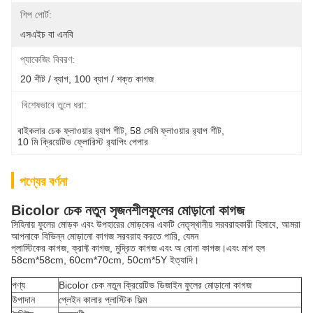
শিপ পোর্ট:
এসএইচ বা এনবি
প্যাকেজিং বিবরণ:
20 শীট / ব্যাগ, 100 ব্যাগ / শক্ত কাগজ
বিশেষভাবে তুলে ধরা:
বাইকলার চেক ফ্লাওয়ার র‍্যাপ শীট
, 
58 সেমি ফ্লাওয়ার র‍্যাপ শীট
, 
10 মি ক্রিয়েটিভ ফ্লোরিস্ট র‍্যাপিং পেপার
পণ্যের বর্ণনা
Bicolor চেক নতুন সৃজনশীল
ফুলের মোড়ানো কাগজ
সিহিনায় ফুলের মোড়ক এবং উপহারের মোড়কের একটি নেতৃস্থানীয় সরবরাহকারী হিসাবে, আমরা
আপনাকে বিভিন্ন মোড়ানো কাগজ সরবরাহ করতে পারি, যেমন
প্লাস্টিকের কাগজ, ক্রাফ্ট কাগজ, মুদ্রিত কাগজ এবং অ বোনা কাগজ।এবং মাপ হল
58cm*58cm, 60cm*70cm, 50cm*5Y ইত্যাদি।
পণ্য
Bicolor চেক নতুন ক্রিয়েটিভ ডিজাইন ফুলের মোড়ানো কাগজ
উপাদান
প্লেইন কালার প্লাস্টিক ফিল্ম