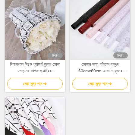
ভিডিও
ভিডিও
বিলাসবহুল গ্রিড প্যাটার্ন ফুলের তোড়া
তোড়ার জন্য পরিবেশ বান্ধব
মোড়ানো কাগজ ফ্যাব্রিক
60cmx60cm অ বোনা ফুলের
150cmx50cm ফ্লোরিস্ট প্যাকিং
মোড়ানো কাগজের শীট
সেরা মূল্য পান
সেরা মূল্য পান
ফ্যাব্রিক