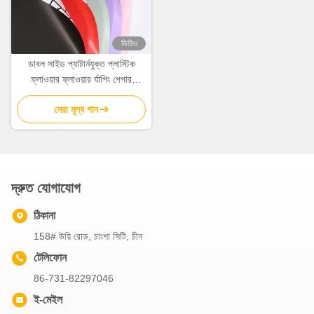
ভিডিও
ডাবল সাইড প্যাটার্নযুক্ত প্লাস্টিক
ফ্লাওয়ার ফ্লাওয়ার র্যাপিং পেপার
58cm*58cm
সেরা মূল্য পান
দ্রুত যোগাযোগ
ঠিকানা
158# উয়ি রোড, চাংশা সিটি, চীন
টেলিফোন
86-731-82297046
ই-মেইল