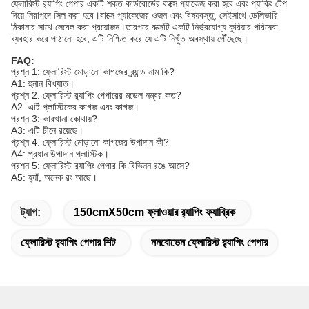
ফ্লোরিস্ট র‌্যাপিং পেপার একটি শক্ত কার্ডবোর্ডের বাক্সে প্যাকেজ করা হবে এবং প্যাকিং টেপ
দিয়ে নিরাপদে সিল করা হবে।বাক্সে প্যাকেজের ওজন এবং বিষয়বস্তু, সেইসাথে ডেলিভারি
ঠিকানার সাথে লেবেল করা প্রয়োজন।তারপরে বাক্সটি একটি নির্ভরযোগ্য কুরিয়ার পরিষেবা
ব্যবহার করে পাঠানো হবে, এটি নিশ্চিত করে যে এটি নিখুঁত অবস্থায় পৌঁছেছে।
FAQ:
প্রশ্ন 1: ফ্লোরিস্ট মোড়ানো কাগজের ব্র্যান্ড নাম কি?
A1: হুনান বিখ্যাত।
প্রশ্ন 2: ফ্লোরিস্ট র‌্যাপিং পেপারের মডেল নম্বর কত?
A2: এটি প্লাস্টিকের কাগজ এবং কাগজ।
প্রশ্ন 3: কারখানা কোথায়?
A3: এটি চীনে রয়েছে।
প্রশ্ন 4: ফ্লোরিস্ট মোড়ানো কাগজের উপাদান কী?
A4: প্রধান উপাদান প্লাস্টিক।
প্রশ্ন 5: ফ্লোরিস্ট র‌্যাপিং পেপার কি বিভিন্ন রঙে আসে?
A5: হ্যাঁ, অনেক রং আছে।
ট্যাগ:
150cmX50cm ফ্লাওয়ার র‌্যাপিং ফ্যাব্রিক
ফ্লোরিস্ট র‌্যাপিং পেপার শিট
ননবোভেন ফ্লোরিস্ট র‌্যাপিং পেপার