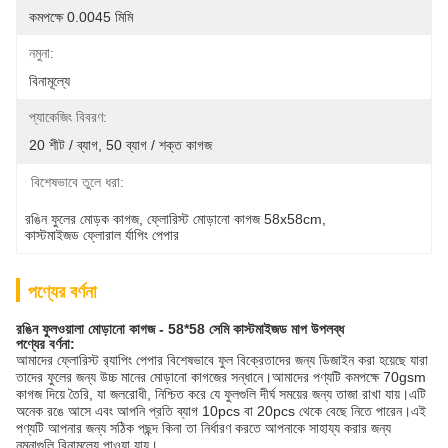
কমপক্ষে 0.0045 মিমি
নমুনা:
বিনামূল্যে
প্যাকেজিং বিবরণ:
20 শীট / ব্যাগ, 50 ব্যাগ / শক্ত কাগজ
বিশেষভাবে তুলে ধরা:
রঙিন ফুলের মোড়ক কাগজ
, 
ফ্লোরিস্ট মোড়ানো কাগজ 58x58cm
, 
কাস্টমাইজড ফ্লোরাল র্যাপিং পেপার
পণ্যের বর্ণনা
রঙিন ফুলওয়ালা মোড়ানো কাগজ - 58*58 সেমি কাস্টমাইজড মাপ উপলব্ধ
পণ্যের বর্ণনা:
আমাদের ফ্লোরিস্ট র‌্যাপিং পেপার বিশেষভাবে ফুল বিক্রেতাদের জন্য ডিজাইন করা হয়েছে যারা
তাদের ফুলের জন্য উচ্চ মানের মোড়ানো কাগজের সন্ধানে।আমাদের পণ্যটি কমপক্ষে 70gsm
কাগজ দিয়ে তৈরি, যা জলরোধী, নিশ্চিত করে যে ফুলগুলি দীর্ঘ সময়ের জন্য তাজা রাখা যায়।এটি
অনেক রঙে আসে এবং আপনি প্রতি ব্যাগ 10pcs বা 20pcs থেকে বেছে নিতে পারেন।এই
পণ্যটি আপনার জন্য সঠিক পছন্দ কিনা তা নির্ধারণ করতে আপনাকে সাহায্য করার জন্য
নমুনাগুলি বিনামূল্যে পাওয়া যায়।