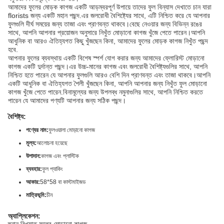
আমাদের ফুলের মোড়ক কাগজ একটি আড়ম্বরপূর্ণ উপায়ে তাদের ফুল বিন্যাস দেখাতে চান যারা
florists জন্য একটি মহান পছন্দ.এর জলরোধী বৈশিষ্ট্যের সাথে, এটি নিশ্চিত করে যে আপনার
ফুলগুলি দীর্ঘ সময়ের জন্য তাজা এবং প্রাণবন্ত থাকবে।বেছে নেওয়ার জন্য বিভিন্ন রঙের
সাথে, আপনি আপনার প্রয়োজন অনুসারে নিখুঁত মোড়ানো কাগজ খুঁজে পেতে পারেন।আপনি
আধুনিক বা আরও ঐতিহ্যগত কিছু খুঁজছেন কিনা, আমাদের ফুলের মোড়ক কাগজ নিখুঁত পছন্দ
হবে.
আপনার ফুলের ব্যবস্থায় একটি বিশেষ স্পর্শ যোগ করার জন্য আমাদের ফ্লোরিস্ট মোড়ানো
কাগজ একটি দুর্দান্ত পছন্দ।এর উচ্চ-মানের কাগজ এবং জলরোধী বৈশিষ্ট্যগুলির সাথে, আপনি
নিশ্চিত হতে পারেন যে আপনার ফুলগুলি আরও বেশি দিন প্রাণবন্ত এবং তাজা থাকবে।আপনি
একটি আধুনিক বা ঐতিহ্যগত শৈলী খুঁজছেন কিনা, আপনি আপনার জন্য নিখুঁত ফুল মোড়ানো
কাগজ খুঁজে পেতে পারেন.বিনামূল্যের জন্য উপলব্ধ নমুনাগুলির সাথে, আপনি নিশ্চিত করতে
পারেন যে আমাদের পণ্যটি আপনার জন্য সঠিক পছন্দ।
বৈশিষ্ট্য:
পণ্যের নাম:
ফুলওয়ালা মোড়ানো কাগজ
মূল্য:
আলোচনা হয়েছে
উপাদান:
কাগজ এবং প্লাস্টিক
ব্যবহার:
ফুল প্যাকিং
আকার:
58*58 বা কাস্টমাইজড
মাত্রিভূমি:
চীন
অ্যাপ্লিকেশন: