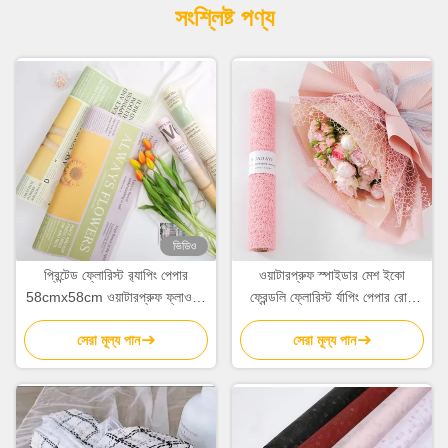
সংশ্লিষ্ট পণ্য
ভিডিও
প্রিন্টেড ফ্লোরিস্ট র‌্যাপিং পেপার
ওয়াটারপ্রুফ স্পাইডার মেশ ইকো
58cmx58cm ওয়াটারপ্রুফ ফ্লাওয়ার
ফ্রেন্ডলি ফ্লোরিস্ট র্যাপিং পেপার রোল
র‌্যাপিং পেপার 80gsm
50cm*5Y
সেরা মূল্য পান
সেরা মূল্য পান