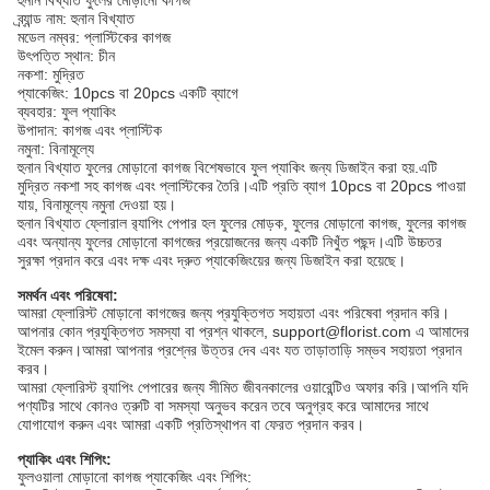
হুনান বিখ্যাত ফুলের মোড়ানো কাগজ
ব্র্যান্ড নাম: হুনান বিখ্যাত
মডেল নম্বর: প্লাস্টিকের কাগজ
উৎপত্তি স্থান: চীন
নকশা: মুদ্রিত
প্যাকেজিং: 10pcs বা 20pcs একটি ব্যাগে
ব্যবহার: ফুল প্যাকিং
উপাদান: কাগজ এবং প্লাস্টিক
নমুনা: বিনামূল্যে
হুনান বিখ্যাত ফুলের মোড়ানো কাগজ বিশেষভাবে ফুল প্যাকিং জন্য ডিজাইন করা হয়.এটি
মুদ্রিত নকশা সহ কাগজ এবং প্লাস্টিকের তৈরি।এটি প্রতি ব্যাগ 10pcs বা 20pcs পাওয়া
যায়, বিনামূল্যে নমুনা দেওয়া হয়।
হুনান বিখ্যাত ফ্লোরাল র‌্যাপিং পেপার হল ফুলের মোড়ক, ফুলের মোড়ানো কাগজ, ফুলের কাগজ
এবং অন্যান্য ফুলের মোড়ানো কাগজের প্রয়োজনের জন্য একটি নিখুঁত পছন্দ।এটি উচ্চতর
সুরক্ষা প্রদান করে এবং দক্ষ এবং দ্রুত প্যাকেজিংয়ের জন্য ডিজাইন করা হয়েছে।
সমর্থন এবং পরিষেবা:
আমরা ফ্লোরিস্ট মোড়ানো কাগজের জন্য প্রযুক্তিগত সহায়তা এবং পরিষেবা প্রদান করি।
আপনার কোন প্রযুক্তিগত সমস্যা বা প্রশ্ন থাকলে, support@florist.com এ আমাদের
ইমেল করুন।আমরা আপনার প্রশ্নের উত্তর দেব এবং যত তাড়াতাড়ি সম্ভব সহায়তা প্রদান
করব।
আমরা ফ্লোরিস্ট র‌্যাপিং পেপারের জন্য সীমিত জীবনকালের ওয়ারেন্টিও অফার করি।আপনি যদি
পণ্যটির সাথে কোনও ত্রুটি বা সমস্যা অনুভব করেন তবে অনুগ্রহ করে আমাদের সাথে
যোগাযোগ করুন এবং আমরা একটি প্রতিস্থাপন বা ফেরত প্রদান করব।
প্যাকিং এবং শিপিং:
ফুলওয়ালা মোড়ানো কাগজ প্যাকেজিং এবং শিপিং: