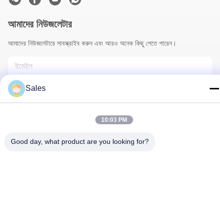
আমাদের নিউজলেটার
আমাদের নিউজলেটারে সাবস্ক্রাইব করুন এবং আরও অনেক কিছু পেতে পারেন।
Sales
10:03 PM
Good day, what product are you looking for?
আমাদের সাথে যোগাযোগ
গোপনীয়তা নীতি
|
সাইট ম্যাপ
| চীন ভালো গুণমান ফুলওয়ালা মোড়ানো কাগজ সরবরাহকারী।
কপিরাইট © 2022-2026 Hunan Famous Trading Co., Ltd. . সব সমস্ত
অধিকার সংরক্ষিত।