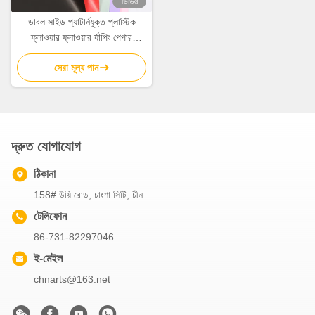
ভিডিও
ডাবল সাইড প্যাটার্নযুক্ত প্লাস্টিক
ফ্লাওয়ার ফ্লাওয়ার র্যাপিং পেপার
58cm*58cm
সেরা মূল্য পান
দ্রুত যোগাযোগ
ঠিকানা
158# উয়ি রোড, চাংশা সিটি, চীন
টেলিফোন
86-731-82297046
ই-মেইল
chnarts@163.net