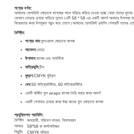
পণ্যের বর্ণনা:
আমাদের ফ্লোরিস্ট মোড়ানো কাগজের সাথে পরিচয় করিয়ে দেওয়া হচ্ছে।যারা তাদের ফুলের ত
যেকোন তোড়ার চেহারা বাড়িয়ে তুলবে।এটি 58 ​​* 58 এর একটি আদর্শ আকারে উপলব্ধ বা
বিক্রেতার জন্য উপযুক্ত পছন্দ করে তোলে।আমাদের ফ্লোরিস্ট র‍্যাপিং পেপারটি তাদের তোড
বৈশিষ্ট্য:
পণ্যের নাম:
ফুলওয়ালা মোড়ানো কাগজ
আবেদন:
তোড়া
উপাদান:
কাগজ এবং প্লাস্টিক
মাত্রিভূমি:
চীন
মুদ্রণ:
CMYK মুদ্রিত
বেধ:
50 মাইক্রোমিটার, 60 মাইক্রোমিটার
একটি মার্জিত ফুল wraps কাগজ তৈরি করার জন্য আদর্শ
একটি পেশাদার চেহারা জন্য উচ্চ মানের ফুল মোড়ানো কাগজ
প্রযুক্তিগত পরামিতি:
বৈশিষ্ট্য
জলরোধী, পরিবেশ বান্ধব, বিলাসবহুল
আকার
58*58 বা কাস্টমাইজড
প্রিন্টিং
CMYK মুদ্রিত