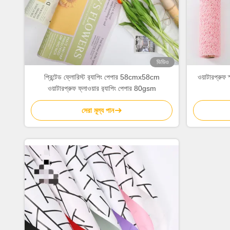
ভিডিও
প্রিন্টেড ফ্লোরিস্ট র‌্যাপিং পেপার 58cmx58cm
ওয়াটারপ্রুফ 
ওয়াটারপ্রুফ ফ্লাওয়ার র‌্যাপিং পেপার 80gsm
সেরা মূল্য পান