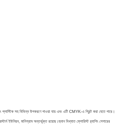
বং প্লাস্টিক সহ বিভিন্ন উপকরণে পাওয়া যায় এবং এটি CMYK-এ প্রিন্ট করা যেতে পারে।
ন ইউনিয়ন, মানিগ্রাম অন্তর্ভুক্ত রয়েছে।হুনান বিখ্যাত ফ্লোরিস্ট র‍্যাপিং পেপারের