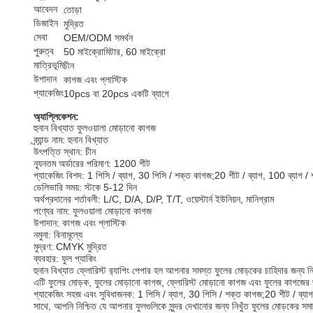
আবেদন
তোড়া
ডিজাইন
মুদ্রিত
সেবা
OEM/ODM সমর্থন
পুরুত্ব
50 মাইক্রোমিটার, 60 মাইক্রো
মাত্রিভূমি
চীন
উপাদান
কাগজ এবং প্লাস্টিক
প্যাকেজিং
10pcs বা 20pcs একটি ব্যাগে
অ্যাপ্লিকেশন:
হুনান বিখ্যাত ফুলওয়ালা মোড়ানো কাগজ
ব্র্যান্ড নাম: হুনান বিখ্যাত
উৎপত্তি স্থান: চীন
ন্যূনতম অর্ডারের পরিমাণ: 1200 শীট
প্যাকেজিং বিশদ: 1 পিসি / ব্যাগ, 30 পিসি / শক্ত কাগজ;20 শীট / ব্যাগ, 100 ব্যাগ /
ডেলিভারি সময়: স্টকে 5-12 দিন
অর্থপ্রদানের শর্তাবলী: L/C, D/A, D/P, T/T, ওয়েস্টার্ন ইউনিয়ন, মানিগ্রাম
পণ্যের নাম: ফুলওয়ালা মোড়ানো কাগজ
উপাদান: কাগজ এবং প্লাস্টিক
নমুনা: বিনামূল্যে
মুদ্রণ: CMYK মুদ্রিত
ব্যবহার: ফুল প্যাকিং
হুনান বিখ্যাত ফ্লোরিস্ট র‌্যাপিং পেপার হল আপনার সমস্ত ফুলের মোড়কের চাহিদার জন্
এটি ফুলের মোড়ক, ফুলের মোড়ানো কাগজ, ফ্লোরিস্ট মোড়ানো কাগজ এবং ফুলের কাগজের জন
প্যাকেজিং সহজ এবং সুবিধাজনক: 1 পিসি / ব্যাগ, 30 পিসি / শক্ত কাগজ;20 শীট / ব্যাগ, 10
সাথে, আপনি নিশ্চিত যে আপনার ফুলগুলিকে সুন্দর দেখানোর জন্য নিখুঁত ফুলের মোড়কের সমা