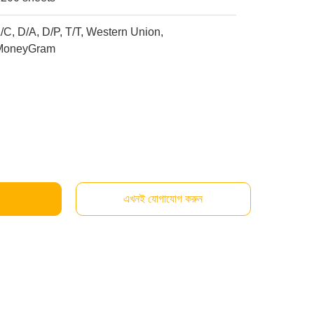
/C, D/A, D/P, T/T, Western Union,
MoneyGram
এখনই যোগাযোগ করুন