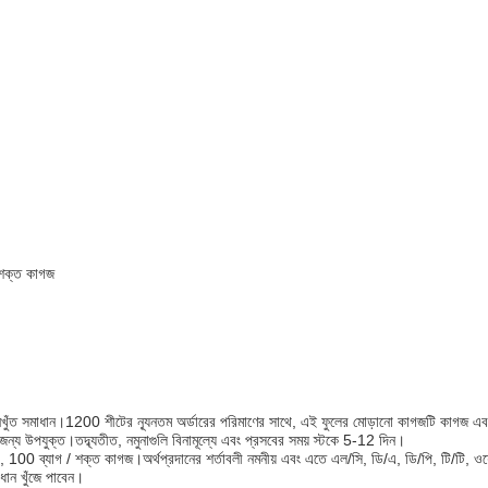
 শক্ত কাগজ
য নিখুঁত সমাধান।1200 শীটের ন্যূনতম অর্ডারের পরিমাণের সাথে, এই ফুলের মোড়ানো কাগজটি কাগজ এ
্য উপযুক্ত।তদ্ব্যতীত, নমুনাগুলি বিনামূল্যে এবং প্রসবের সময় স্টকে 5-12 দিন।
0 ব্যাগ / শক্ত কাগজ।অর্থপ্রদানের শর্তাবলী নমনীয় এবং এতে এল/সি, ডি/এ, ডি/পি, টি/টি, ওয়েস্টার্
ধান খুঁজে পাবেন।