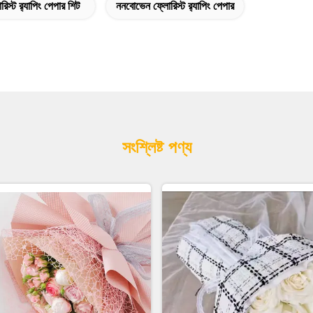
রিস্ট র‌্যাপিং পেপার শিট
ননবোভেন ফ্লোরিস্ট র‌্যাপিং পেপার
সংশ্লিষ্ট পণ্য