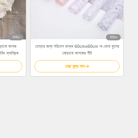
ভিডিও
ভিডিও
মোড়ানো কাগজ
তোড়ার জন্য পরিবেশ বান্ধব 60cmx60cm অ বোনা ফুলের
িং ফ্যাব্রিক
মোড়ানো কাগজের শীট
সেরা মূল্য পান