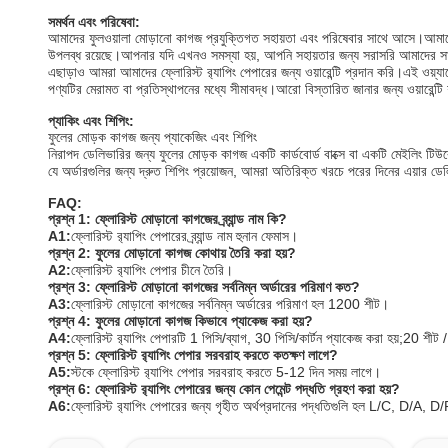
সমর্থন এবং পরিষেবা:
আমাদের ফুলওয়ালা মোড়ানো কাগজ প্রযুক্তিগত সহায়তা এবং পরিষেবার সাথে আসে।আমাদের 
উপলব্ধ রয়েছে।আপনার যদি এখনও সমস্যা হয়, আপনি সহায়তার জন্য সরাসরি আমাদের 
এছাড়াও আমরা আমাদের ফ্লোরিস্ট র‌্যাপিং পেপারের জন্য ওয়ারেন্টি প্রদান করি।এই ওয়্যার
পণ্যটির মেরামত বা প্রতিস্থাপনের মধ্যে সীমাবদ্ধ।আরো বিস্তারিত জানার জন্য ওয়ারেন্টি শর
প্যাকিং এবং শিপিং:
ফুলের মোড়ক কাগজ জন্য প্যাকেজিং এবং শিপিং
নিরাপদ ডেলিভারির জন্য ফুলের মোড়ক কাগজ একটি কার্ডবোর্ড বাক্সে বা একটি মেইলিং টিউ
যে অর্ডারগুলির জন্য দ্রুত শিপিং প্রয়োজন, আমরা অতিরিক্ত খরচে পরের দিনের এয়ার
FAQ:
প্রশ্ন 1: ফ্লোরিস্ট মোড়ানো কাগজের ব্র্যান্ড নাম কি?
A1:
ফ্লোরিস্ট র‌্যাপিং পেপারের ব্র্যান্ড নাম হুনান ফেমাস।
প্রশ্ন 2: ফুলের মোড়ানো কাগজ কোথায় তৈরি করা হয়?
A2:
ফ্লোরিস্ট র‌্যাপিং পেপার চীনে তৈরি।
প্রশ্ন 3: ফ্লোরিস্ট মোড়ানো কাগজের সর্বনিম্ন অর্ডারের পরিমাণ কত?
A3:
ফ্লোরিস্ট মোড়ানো কাগজের সর্বনিম্ন অর্ডারের পরিমাণ হল 1200 শীট।
প্রশ্ন 4: ফুলের মোড়ানো কাগজ কিভাবে প্যাকেজ করা হয়?
A4:
ফ্লোরিস্ট র‌্যাপিং পেপারটি 1 পিসি/ব্যাগ, 30 পিসি/কার্টন প্যাকেজ করা হয়;20 শী
প্রশ্ন 5: ফ্লোরিস্ট র‌্যাপিং পেপার সরবরাহ করতে কতক্ষণ লাগে?
A5:
স্টকে ফ্লোরিস্ট র‍্যাপিং পেপার সরবরাহ করতে 5-12 দিন সময় লাগে।
প্রশ্ন 6: ফ্লোরিস্ট র‌্যাপিং পেপারের জন্য কোন পেমেন্ট পদ্ধতি গ্রহণ করা হয়?
A6:
ফ্লোরিস্ট র‍্যাপিং পেপারের জন্য গৃহীত অর্থপ্রদানের পদ্ধতিগুলি হল L/C, D/A, D/P